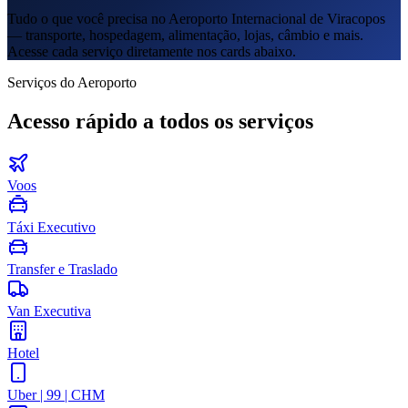
Tudo o que você precisa no Aeroporto Internacional de Viracopos
— transporte, hospedagem, alimentação, lojas, câmbio e mais.
Acesse cada serviço diretamente nos cards abaixo.
Serviços do Aeroporto
Acesso rápido a todos os serviços
Voos
Táxi Executivo
Transfer e Traslado
Van Executiva
Hotel
Uber | 99 | CHM