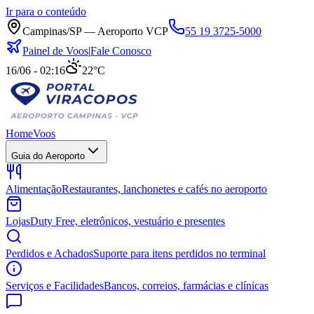
Ir para o conteúdo
Campinas/SP — Aeroporto VCP
55 19 3725-5000
Painel de Voos
|
Fale Conosco
16/06 - 02:16
22°C
Home
Voos
Guia do Aeroporto
Alimentação
Restaurantes, lanchonetes e cafés no aeroporto
Lojas
Duty Free, eletrônicos, vestuário e presentes
Perdidos e Achados
Suporte para itens perdidos no terminal
Serviços e Facilidades
Bancos, correios, farmácias e clínicas