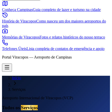
Conheça Campinas
Guia completo de lazer e turismo na cidade
História de Viracopos
Como nasceu um dos maiores aeroportos do
país
Memórias de Viracopos
Fotos e relatos históricos do nosso terraço
Telefones Úteis
Lista completa de contatos de emergência e apoio
Portal Viracopos — Aeroporto de Campinas
Início
Serviços
Aeroporto Internacional de Viracopos (VCP)
Todos os
Serviços