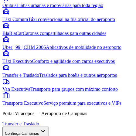
Ônibus
Linhas urbanas e rodoviárias para toda região
Táxi Comum
Táxi convencional na fila oficial do aeroporto
BlaBlaCar
Caronas compartilhadas para outras cidades
Uber | 99 | CHM 2006
Aplicativos de mobilidade no aeroporto
Táxi Executivo
Conforto e agilidade com carros executivos
Transfer e Traslado
Traslados para hotéis e outros aeroportos
Van Executiva
Transporte para grupos com máximo conforto
Transporte Executivo
Serviço premium para executivos e VIPs
Portal Viracopos — Aeroporto de Campinas
Transfer e Traslado
Conheça Campinas