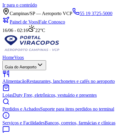
Ir para o conteúdo
Campinas/SP — Aeroporto VCP
55 19 3725-5000
Painel de Voos
|
Fale Conosco
16/06 - 02:16
22°C
Home
Voos
Guia do Aeroporto
Alimentação
Restaurantes, lanchonetes e cafés no aeroporto
Lojas
Duty Free, eletrônicos, vestuário e presentes
Perdidos e Achados
Suporte para itens perdidos no terminal
Serviços e Facilidades
Bancos, correios, farmácias e clínicas