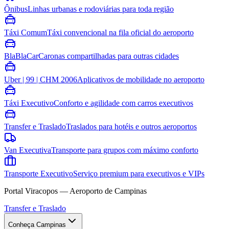
Ônibus
Linhas urbanas e rodoviárias para toda região
Táxi Comum
Táxi convencional na fila oficial do aeroporto
BlaBlaCar
Caronas compartilhadas para outras cidades
Uber | 99 | CHM 2006
Aplicativos de mobilidade no aeroporto
Táxi Executivo
Conforto e agilidade com carros executivos
Transfer e Traslado
Traslados para hotéis e outros aeroportos
Van Executiva
Transporte para grupos com máximo conforto
Transporte Executivo
Serviço premium para executivos e VIPs
Portal Viracopos — Aeroporto de Campinas
Transfer e Traslado
Conheça Campinas