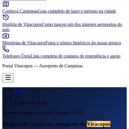
Conheça Campinas
Guia completo de lazer e turismo na cidade
História de Viracopos
Como nasceu um dos maiores aeroportos do
país
Memórias de Viracopos
Fotos e relatos históricos do nosso terraço
Telefones Úteis
Lista completa de contatos de emergência e apoio
Portal Viracopos — Aeroporto de Campinas
Início
Aluguel de Carros
Aeroporto Internacional de Viracopos (VCP)
Aluguel de Carros no Aeroporto de
Viracopos