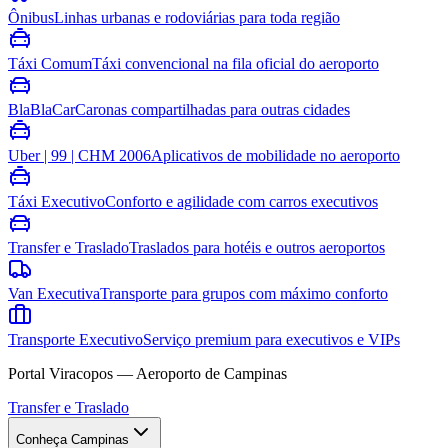
Ônibus
Linhas urbanas e rodoviárias para toda região
Táxi Comum
Táxi convencional na fila oficial do aeroporto
BlaBlaCar
Caronas compartilhadas para outras cidades
Uber | 99 | CHM 2006
Aplicativos de mobilidade no aeroporto
Táxi Executivo
Conforto e agilidade com carros executivos
Transfer e Traslado
Traslados para hotéis e outros aeroportos
Van Executiva
Transporte para grupos com máximo conforto
Transporte Executivo
Serviço premium para executivos e VIPs
Portal Viracopos — Aeroporto de Campinas
Transfer e Traslado
Conheça Campinas