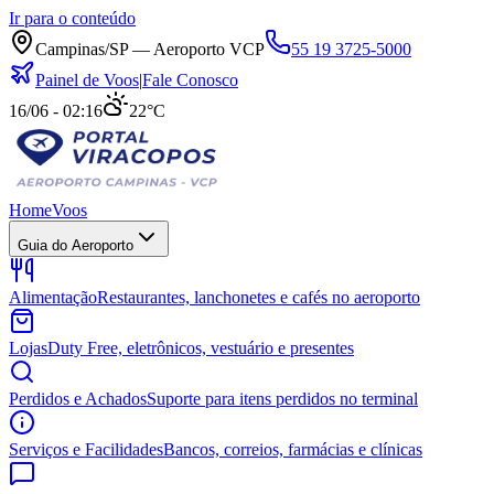
Ir para o conteúdo
Campinas/SP — Aeroporto VCP
55 19 3725-5000
Painel de Voos
|
Fale Conosco
16/06 - 02:16
22°C
Home
Voos
Guia do Aeroporto
Alimentação
Restaurantes, lanchonetes e cafés no aeroporto
Lojas
Duty Free, eletrônicos, vestuário e presentes
Perdidos e Achados
Suporte para itens perdidos no terminal
Serviços e Facilidades
Bancos, correios, farmácias e clínicas