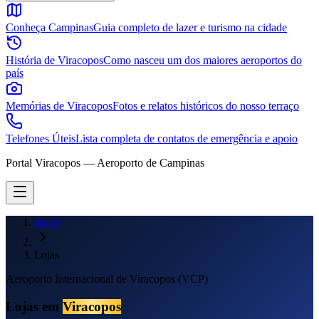
Conheça Campinas
Guia completo de lazer e turismo na cidade
História de Viracopos
Como nasceu um dos maiores aeroportos do
país
Memórias de Viracopos
Fotos e relatos históricos do nosso terraço
Telefones Úteis
Lista completa de contatos de emergência e apoio
Portal Viracopos — Aeroporto de Campinas
Início
Lojas
Aeroporto Internacional de Viracopos (VCP)
Lojas em
Viracopos