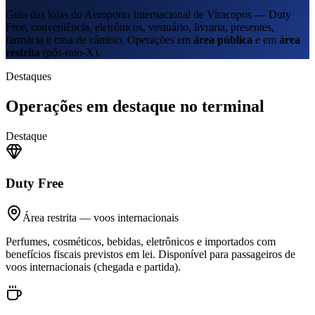
Guia das lojas do Aeroporto Internacional de Viracopos — Duty
Free, conveniência, eletrônicos, vestuário, livraria, presentes,
farmácia e casa de câmbio. Operações em
área pública
e em
área
restrita
(pós-raio-X).
Destaques
Operações em destaque no terminal
Destaque
Duty Free
Área restrita — voos internacionais
Perfumes, cosméticos, bebidas, eletrônicos e importados com
benefícios fiscais previstos em lei. Disponível para passageiros de
voos internacionais (chegada e partida).