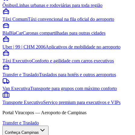
Ônibus
Linhas urbanas e rodoviárias para toda região
Táxi Comum
Táxi convencional na fila oficial do aeroporto
BlaBlaCar
Caronas compartilhadas para outras cidades
Uber | 99 | CHM 2006
Aplicativos de mobilidade no aeroporto
Táxi Executivo
Conforto e agilidade com carros executivos
Transfer e Traslado
Traslados para hotéis e outros aeroportos
Van Executiva
Transporte para grupos com máximo conforto
Transporte Executivo
Serviço premium para executivos e VIPs
Portal Viracopos — Aeroporto de Campinas
Transfer e Traslado
Conheça Campinas