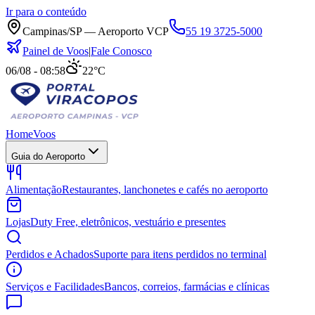
Ir para o conteúdo
Campinas/SP — Aeroporto VCP
55 19 3725-5000
Painel de Voos
|
Fale Conosco
06/08 - 08:58
22°C
Home
Voos
Guia do Aeroporto
Alimentação
Restaurantes, lanchonetes e cafés no aeroporto
Lojas
Duty Free, eletrônicos, vestuário e presentes
Perdidos e Achados
Suporte para itens perdidos no terminal
Serviços e Facilidades
Bancos, correios, farmácias e clínicas