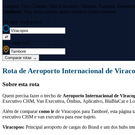
Compare Táxi Comum, Táxi Executivo, Transfer, Traslado, Transport
Tamboré
. Veja prós, contras, preço médio e como contratar.
De onde você parte?
⇄
Para onde vai?
Comparar rotas
→
Rota de
Aeroporto Internacional de Virac
Sobre esta rota
Quem precisa fazer o trecho de
Aeroporto Internacional de Viraco
Executivo CHM, Van Executiva, Ônibus, Aplicativo, BlaBlaCar e Loc
Além de comparar
como ir
de
Viracopos
para
Tamboré
, esta página
executivo CHM e van executiva para esse trajeto.
Viracopos
:
Principal aeroporto de cargas do Brasil e um dos hubs int