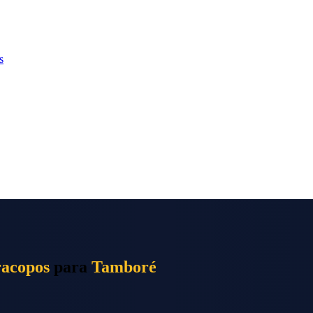
s
racopos
para
Tamboré