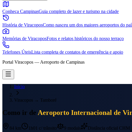
Conheça Campinas
Guia completo de lazer e turismo na cidade
História de Viracopos
Como nasceu um dos maiores aeroportos do paí
Memórias de Viracopos
Fotos e relatos históricos do nosso terraço
Telefones Úteis
Lista completa de contatos de emergência e apoio
Portal Viracopos — Aeroporto de Campinas
Início
Viracopos
→
Tamboré
Como ir de
Aeroporto Internacional de Vi
84 km
1h01
c/ trânsito
9
modais
Distância oficial CHM