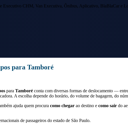
e Executivo CHM, Van Executiva, Ônibus, Aplicativo, BlaBlaCar e Lo
opos
para
Tamboré
pos
para
Tamboré
conta com diversas formas de deslocamento — entre 
adora. A escolha depende do horário, do volume de bagagem, do número
 também ajuda quem procura
como chegar
ao destino e
como sair
do aer
ernacionais de passageiros do estado de São Paulo.