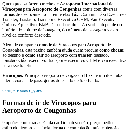
Quem precisa fazer o trecho de
Aeroporto Internacional de
Viracopos
para
Aeroporto de Congonhas
conta com diversas
formas de deslocamento — entre elas Táxi Comum, Táxi Executivo,
Transfer, Traslado, Transporte Executivo CHM, Van Executiva,
Ônibus, Aplicativo, BlaBlaCar e Locadora. A escolha depende do
horário, do volume de bagagem, do número de passageiros e do
nível de conforto desejado.
Além de comparar
como ir
de
Viracopos
para
Aeroporto de
Congonhas
, esta página também ajuda quem procura
como chegar
ao destino e
como sair
do aeroporto com transfer, traslado,
translado, táxi executivo, transporte executivo CHM e van executiva
para esse trajeto.
Viracopos
:
Principal aeroporto de cargas do Brasil e um dos hubs
internacionais de passageiros do estado de São Paulo.
Compare suas opções
Formas de ir de
Viracopos
para
Aeroporto de Congonhas
9
opções comparadas. Cada card tem descrição, preço médio
estimado, tempo, distância, forma de contratação, prós e atenção.