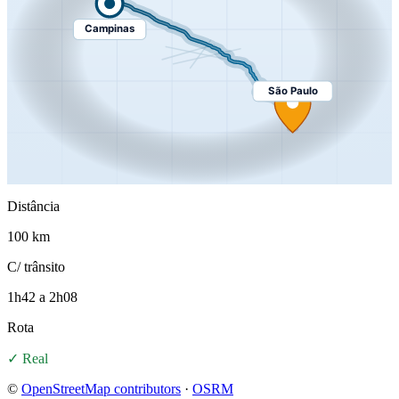
Campinas
São Paulo
Distância
100 km
C/ trânsito
1h42 a 2h08
Rota
✓ Real
©
OpenStreetMap contributors
·
OSRM