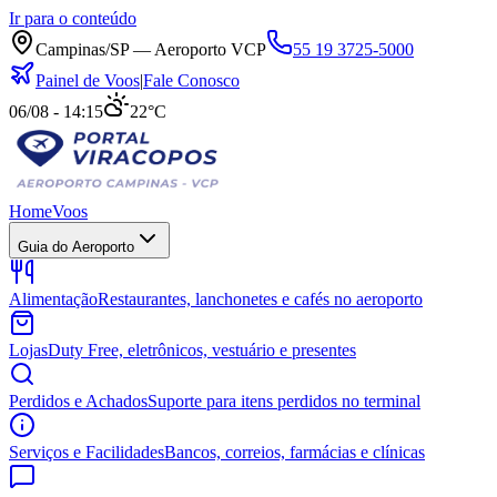
Ir para o conteúdo
Campinas/SP — Aeroporto VCP
55 19 3725-5000
Painel de Voos
|
Fale Conosco
06/08 - 14:15
22°C
Home
Voos
Guia do Aeroporto
Alimentação
Restaurantes, lanchonetes e cafés no aeroporto
Lojas
Duty Free, eletrônicos, vestuário e presentes
Perdidos e Achados
Suporte para itens perdidos no terminal
Serviços e Facilidades
Bancos, correios, farmácias e clínicas