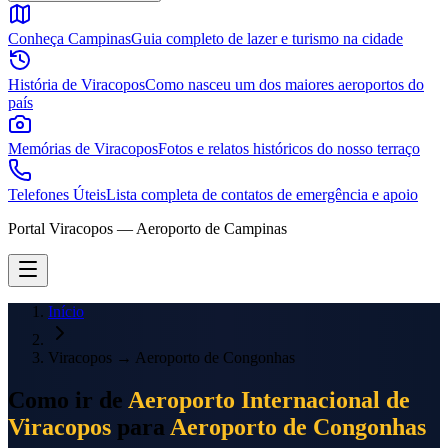
Conheça Campinas
Guia completo de lazer e turismo na cidade
História de Viracopos
Como nasceu um dos maiores aeroportos do
país
Memórias de Viracopos
Fotos e relatos históricos do nosso terraço
Telefones Úteis
Lista completa de contatos de emergência e apoio
Portal Viracopos — Aeroporto de Campinas
Início
Viracopos
→
Aeroporto de Congonhas
Como ir de
Aeroporto Internacional de
Viracopos
para
Aeroporto de Congonhas