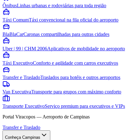
Ônibus
Linhas urbanas e rodoviárias para toda região
Táxi Comum
Táxi convencional na fila oficial do aeroporto
BlaBlaCar
Caronas compartilhadas para outras cidades
Uber | 99 | CHM 2006
Aplicativos de mobilidade no aeroporto
Táxi Executivo
Conforto e agilidade com carros executivos
Transfer e Traslado
Traslados para hotéis e outros aeroportos
Van Executiva
Transporte para grupos com máximo conforto
Transporte Executivo
Serviço premium para executivos e VIPs
Portal Viracopos — Aeroporto de Campinas
Transfer e Traslado
Conheça Campinas