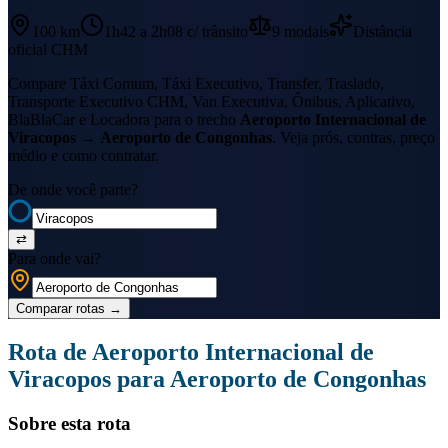
100 km
1h42 a 2h08
c/ trânsito
9
modais
Distância
oficial CHM
Compare Táxi Comum, Táxi Executivo, Transfer, Traslado,
Transporte Executivo CHM, Van Executiva, Ônibus, Aplicativo,
BlaBlaCar e Locadora para o trecho
Aeroporto Internacional de
Viracopos
→
Aeroporto de Congonhas
. Veja prós, contras, preço
médio e como contratar.
De onde você parte?
⇄
Para onde vai?
Comparar rotas
→
Rota de
Aeroporto Internacional de
Viracopos
para
Aeroporto de Congonhas
Sobre esta rota