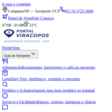
Ir para o conteúdo
Campinas/SP — Aeroporto VCP
55 19 3725-5000
Painel de Voos
|
Fale Conosco
07/08 - 01:08
22°C
Home
Voos
Guia do Aeroporto
Alimentação
Restaurantes, lanchonetes e cafés no aeroporto
Lojas
Duty Free, eletrônicos, vestuário e presentes
Perdidos e Achados
Suporte para itens perdidos no terminal
Serviços e Facilidades
Bancos, correios, farmácias e clínicas