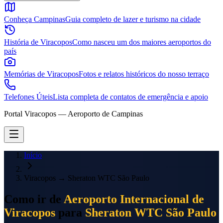
Conheça Campinas
Guia completo de lazer e turismo na cidade
História de Viracopos
Como nasceu um dos maiores aeroportos do
país
Memórias de Viracopos
Fotos e relatos históricos do nosso terraço
Telefones Úteis
Lista completa de contatos de emergência e apoio
Portal Viracopos — Aeroporto de Campinas
Início
Viracopos
→
Sheraton WTC São Paulo
Como ir de
Aeroporto Internacional de
Viracopos
para
Sheraton WTC São Paulo