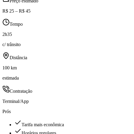
Preço estimado
R$ 25 – R$ 45
Tempo
2h35
c/ trânsito
Distância
100 km
estimada
Contratação
Terminal/App
Prós
Tarifa mais econômica
Horários regulares