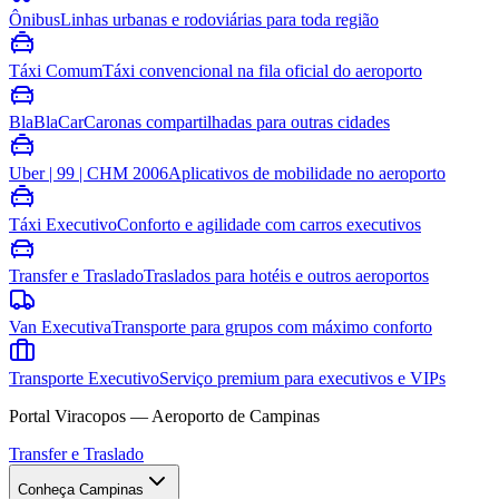
Ônibus
Linhas urbanas e rodoviárias para toda região
Táxi Comum
Táxi convencional na fila oficial do aeroporto
BlaBlaCar
Caronas compartilhadas para outras cidades
Uber | 99 | CHM 2006
Aplicativos de mobilidade no aeroporto
Táxi Executivo
Conforto e agilidade com carros executivos
Transfer e Traslado
Traslados para hotéis e outros aeroportos
Van Executiva
Transporte para grupos com máximo conforto
Transporte Executivo
Serviço premium para executivos e VIPs
Portal Viracopos — Aeroporto de Campinas
Transfer e Traslado
Conheça Campinas