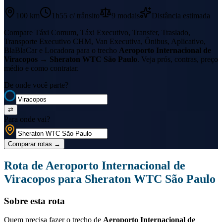
100 km
1h55
c/ trânsito
9
modais
Distância estimada
Compare Táxi Comum, Táxi Executivo, Transfer, Traslado,
Transporte Executivo CHM, Van Executiva, Ônibus, Aplicativo,
BlaBlaCar e Locadora para o trecho
Aeroporto Internacional de
Viracopos
→
Sheraton WTC São Paulo
. Veja prós, contras, preço
médio e como contratar.
De onde você parte?
⇄
Para onde vai?
Comparar rotas
→
Rota de
Aeroporto Internacional de
Viracopos
para
Sheraton WTC São Paulo
Sobre esta rota
Quem precisa fazer o trecho de
Aeroporto Internacional de