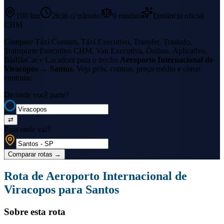
190 km
2h36
c/ trânsito
9
modais
Distância oficial
CHM
Compare Táxi Comum, Táxi Executivo, Transfer, Traslado,
Transporte Executivo CHM, Van Executiva, Ônibus, Aplicativo,
BlaBlaCar e Locadora para o trecho
Aeroporto Internacional de
Viracopos
→
Santos
. Veja prós, contras, preço médio e como
contratar.
De onde você parte?
⇄
Para onde vai?
Comparar rotas
→
Rota de
Aeroporto Internacional de
Viracopos
para
Santos
Sobre esta rota