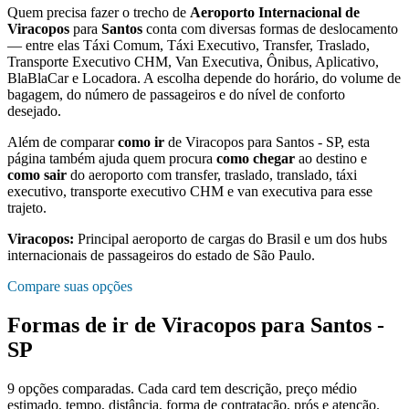
Quem precisa fazer o trecho de
Aeroporto Internacional de
Viracopos
para
Santos
conta com diversas formas de deslocamento
— entre elas Táxi Comum, Táxi Executivo, Transfer, Traslado,
Transporte Executivo CHM, Van Executiva, Ônibus, Aplicativo,
BlaBlaCar e Locadora. A escolha depende do horário, do volume de
bagagem, do número de passageiros e do nível de conforto
desejado.
Além de comparar
como ir
de
Viracopos
para
Santos - SP
, esta
página também ajuda quem procura
como chegar
ao destino e
como sair
do aeroporto com transfer, traslado, translado, táxi
executivo, transporte executivo CHM e van executiva para esse
trajeto.
Viracopos
:
Principal aeroporto de cargas do Brasil e um dos hubs
internacionais de passageiros do estado de São Paulo.
Compare suas opções
Formas de ir de
Viracopos
para
Santos -
SP
9
opções comparadas. Cada card tem descrição, preço médio
estimado, tempo, distância, forma de contratação, prós e atenção.