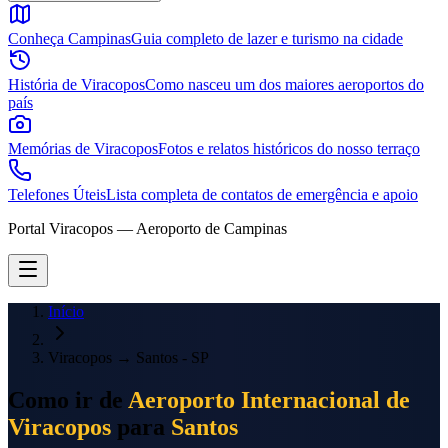
Conheça Campinas
Guia completo de lazer e turismo na cidade
História de Viracopos
Como nasceu um dos maiores aeroportos do
país
Memórias de Viracopos
Fotos e relatos históricos do nosso terraço
Telefones Úteis
Lista completa de contatos de emergência e apoio
Portal Viracopos — Aeroporto de Campinas
Início
Viracopos
→
Santos - SP
Como ir de
Aeroporto Internacional de
Viracopos
para
Santos