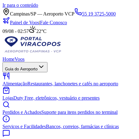
Ir para o conteúdo
Campinas/SP — Aeroporto VCP
55 19 3725-5000
Painel de Voos
|
Fale Conosco
09/08 - 02:57
22°C
Home
Voos
Guia do Aeroporto
Alimentação
Restaurantes, lanchonetes e cafés no aeroporto
Lojas
Duty Free, eletrônicos, vestuário e presentes
Perdidos e Achados
Suporte para itens perdidos no terminal
Serviços e Facilidades
Bancos, correios, farmácias e clínicas