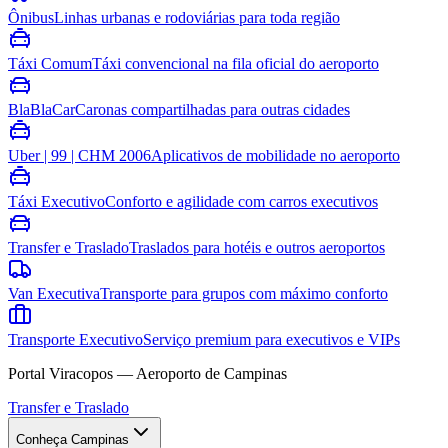
Ônibus
Linhas urbanas e rodoviárias para toda região
Táxi Comum
Táxi convencional na fila oficial do aeroporto
BlaBlaCar
Caronas compartilhadas para outras cidades
Uber | 99 | CHM 2006
Aplicativos de mobilidade no aeroporto
Táxi Executivo
Conforto e agilidade com carros executivos
Transfer e Traslado
Traslados para hotéis e outros aeroportos
Van Executiva
Transporte para grupos com máximo conforto
Transporte Executivo
Serviço premium para executivos e VIPs
Portal Viracopos — Aeroporto de Campinas
Transfer e Traslado
Conheça Campinas