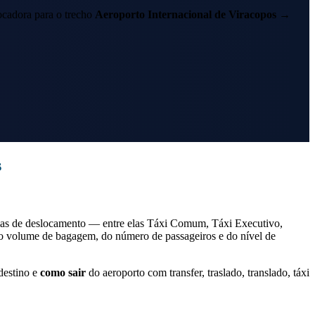
cadora para o trecho
Aeroporto Internacional de Viracopos
→
s
as de deslocamento — entre elas Táxi Comum, Táxi Executivo,
do volume de bagagem, do número de passageiros e do nível de
destino e
como sair
do aeroporto com transfer, traslado, translado, táxi