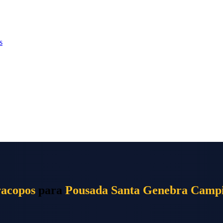
s
racopos
para
Pousada Santa Genebra Camp