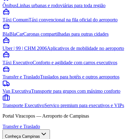
Ônibus
Linhas urbanas e rodoviárias para toda região
Táxi Comum
Táxi convencional na fila oficial do aeroporto
BlaBlaCar
Caronas compartilhadas para outras cidades
Uber | 99 | CHM 2006
Aplicativos de mobilidade no aeroporto
Táxi Executivo
Conforto e agilidade com carros executivos
Transfer e Traslado
Traslados para hotéis e outros aeroportos
Van Executiva
Transporte para grupos com máximo conforto
Transporte Executivo
Serviço premium para executivos e VIPs
Portal Viracopos — Aeroporto de Campinas
Transfer e Traslado
Conheça Campinas