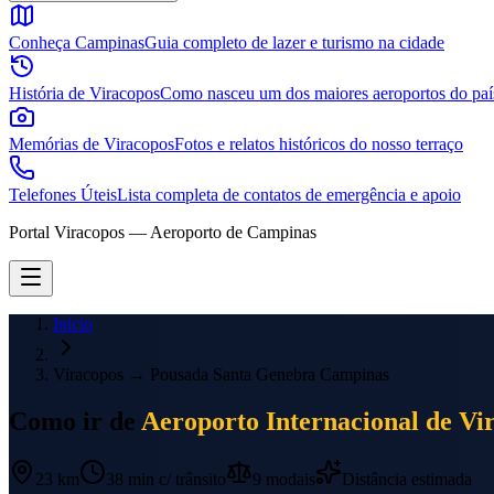
Conheça Campinas
Guia completo de lazer e turismo na cidade
História de Viracopos
Como nasceu um dos maiores aeroportos do paí
Memórias de Viracopos
Fotos e relatos históricos do nosso terraço
Telefones Úteis
Lista completa de contatos de emergência e apoio
Portal Viracopos — Aeroporto de Campinas
Início
Viracopos
→
Pousada Santa Genebra Campinas
Como ir de
Aeroporto Internacional de Vi
23 km
38 min
c/ trânsito
9
modais
Distância estimada