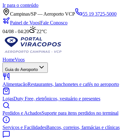
Ir para o conteúdo
Campinas/SP — Aeroporto VCP
55 19 3725-5000
Painel de Voos
|
Fale Conosco
04/08 - 04:20
22°C
Home
Voos
Guia do Aeroporto
Alimentação
Restaurantes, lanchonetes e cafés no aeroporto
Lojas
Duty Free, eletrônicos, vestuário e presentes
Perdidos e Achados
Suporte para itens perdidos no terminal
Serviços e Facilidades
Bancos, correios, farmácias e clínicas