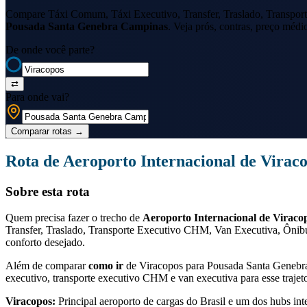
Compare Táxi Comum, Táxi Executivo, Transfer, Traslado, Transport
Pousada Santa Genebra Campinas
. Veja prós, contras, preço médi
De onde você parte?
⇄
Para onde vai?
Comparar rotas
→
Rota de
Aeroporto Internacional de Virac
Sobre esta rota
Quem precisa fazer o trecho de
Aeroporto Internacional de Viraco
Transfer, Traslado, Transporte Executivo CHM, Van Executiva, Ônibu
conforto desejado.
Além de comparar
como ir
de
Viracopos
para
Pousada Santa Genebr
executivo, transporte executivo CHM e van executiva para esse trajet
Viracopos
:
Principal aeroporto de cargas do Brasil e um dos hubs int