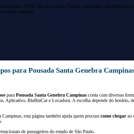
e Executivo CHM, Van Executiva, Ônibus, Aplicativo, BlaBlaCar e Lo
o e como contratar.
opos
para
Pousada Santa Genebra Campina
pos
para
Pousada Santa Genebra Campinas
conta com diversas form
s, Aplicativo, BlaBlaCar e Locadora. A escolha depende do horário, 
a Campinas
, esta página também ajuda quem procura
como chegar
ao 
o.
ernacionais de passageiros do estado de São Paulo.