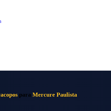
s
racopos
para
Mercure Paulista