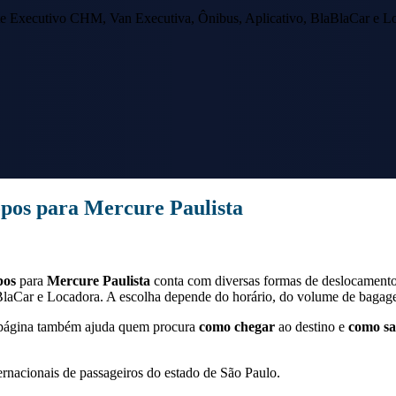
e Executivo CHM, Van Executiva, Ônibus, Aplicativo, BlaBlaCar e Lo
opos
para
Mercure Paulista
pos
para
Mercure Paulista
conta com diversas formas de deslocamento
aCar e Locadora. A escolha depende do horário, do volume de bagagem
a página também ajuda quem procura
como chegar
ao destino e
como sa
ernacionais de passageiros do estado de São Paulo.