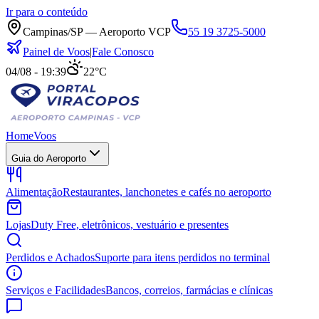
Ir para o conteúdo
Campinas/SP — Aeroporto VCP
55 19 3725-5000
Painel de Voos
|
Fale Conosco
04/08 - 19:39
22°C
Home
Voos
Guia do Aeroporto
Alimentação
Restaurantes, lanchonetes e cafés no aeroporto
Lojas
Duty Free, eletrônicos, vestuário e presentes
Perdidos e Achados
Suporte para itens perdidos no terminal
Serviços e Facilidades
Bancos, correios, farmácias e clínicas