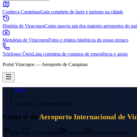
Conheça Campinas
Guia completo de lazer e turismo na cidade
História de Viracopos
Como nasceu um dos maiores aeroportos do paí
Memórias de Viracopos
Fotos e relatos históricos do nosso terraço
Telefones Úteis
Lista completa de contatos de emergência e apoio
Portal Viracopos — Aeroporto de Campinas
Início
Viracopos
→
Mercure Paulista
Como ir de
Aeroporto Internacional de Vi
98 km
1h53
c/ trânsito
9
modais
Distância estimada