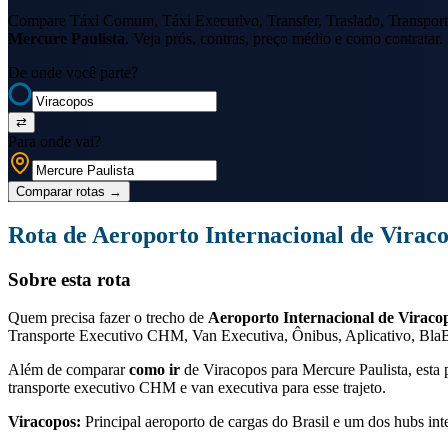
Compare Táxi Comum, Táxi Executivo, Transfer, Traslado, Transport
Mercure Paulista
. Veja prós, contras, preço médio e como contratar.
De onde você parte?
⇄
Para onde vai?
Comparar rotas
→
Rota de
Aeroporto Internacional de Virac
Sobre esta rota
Quem precisa fazer o trecho de
Aeroporto Internacional de Viraco
Transporte Executivo CHM, Van Executiva, Ônibus, Aplicativo, BlaBl
Além de comparar
como ir
de
Viracopos
para
Mercure Paulista
, est
transporte executivo CHM e van executiva para esse trajeto.
Viracopos
:
Principal aeroporto de cargas do Brasil e um dos hubs int