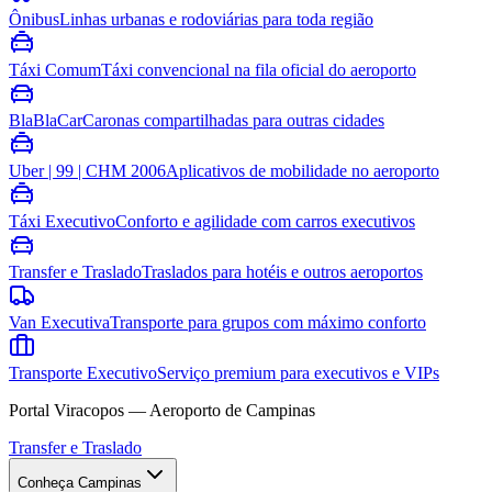
Ônibus
Linhas urbanas e rodoviárias para toda região
Táxi Comum
Táxi convencional na fila oficial do aeroporto
BlaBlaCar
Caronas compartilhadas para outras cidades
Uber | 99 | CHM 2006
Aplicativos de mobilidade no aeroporto
Táxi Executivo
Conforto e agilidade com carros executivos
Transfer e Traslado
Traslados para hotéis e outros aeroportos
Van Executiva
Transporte para grupos com máximo conforto
Transporte Executivo
Serviço premium para executivos e VIPs
Portal Viracopos — Aeroporto de Campinas
Transfer e Traslado
Conheça Campinas