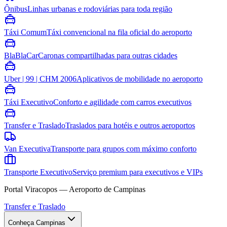
Ônibus
Linhas urbanas e rodoviárias para toda região
Táxi Comum
Táxi convencional na fila oficial do aeroporto
BlaBlaCar
Caronas compartilhadas para outras cidades
Uber | 99 | CHM 2006
Aplicativos de mobilidade no aeroporto
Táxi Executivo
Conforto e agilidade com carros executivos
Transfer e Traslado
Traslados para hotéis e outros aeroportos
Van Executiva
Transporte para grupos com máximo conforto
Transporte Executivo
Serviço premium para executivos e VIPs
Portal Viracopos — Aeroporto de Campinas
Transfer e Traslado
Conheça Campinas