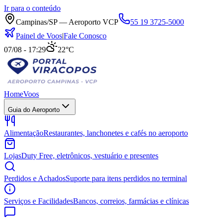
Ir para o conteúdo
Campinas/SP — Aeroporto VCP
55 19 3725-5000
Painel de Voos
|
Fale Conosco
07/08 - 17:29
22°C
Home
Voos
Guia do Aeroporto
Alimentação
Restaurantes, lanchonetes e cafés no aeroporto
Lojas
Duty Free, eletrônicos, vestuário e presentes
Perdidos e Achados
Suporte para itens perdidos no terminal
Serviços e Facilidades
Bancos, correios, farmácias e clínicas