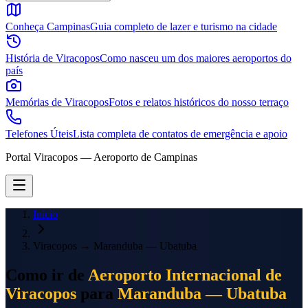
Conheça Campinas
Guia completo de lazer e turismo na cidade
História de Viracopos
Como nasceu um dos maiores aeroportos do
país
Memórias de Viracopos
Fotos e relatos históricos do nosso terraço
Telefones Úteis
Lista completa de contatos de emergência e apoio
Portal Viracopos — Aeroporto de Campinas
Início
Viracopos
→
Maranduba — Ubatuba
Como ir de
Aeroporto Internacional de
Viracopos
para
Maranduba — Ubatuba