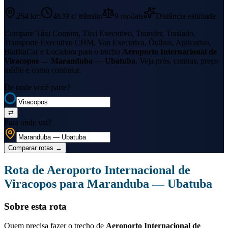
264 km
4h39
c/ trânsito
9
modais
Distância estimada
Compare Táxi Comum, Táxi Executivo, Transfer, Traslado,
Transporte Executivo CHM, Van Executiva, Ônibus, Aplicativo,
BlaBlaCar e Locadora para o trecho
Aeroporto Internacional de
Viracopos
→
Maranduba — Ubatuba
. Veja prós, contras, preço
médio e como contratar.
De onde você parte?
⇄
Para onde vai?
Comparar rotas
→
Rota de
Aeroporto Internacional de
Viracopos
para
Maranduba — Ubatuba
Sobre esta rota
Quem precisa fazer o trecho de
Aeroporto Internacional de