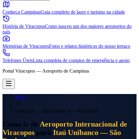
Conheça Campinas
Guia completo de lazer e turismo na cidade
História de Viracopos
Como nasceu um dos maiores aeroportos do
país
Memórias de Viracopos
Fotos e relatos históricos do nosso terraço
Telefones Úteis
Lista completa de contatos de emergência e apoio
Portal Viracopos — Aeroporto de Campinas
Início
Viracopos
→
Itaú Unibanco — São Paulo
Como ir de
Aeroporto Internacional de
Viracopos
para
Itaú Unibanco — São