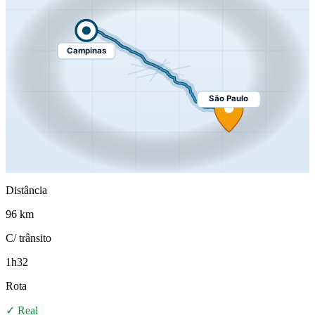
Campinas
São Paulo
Distância
96 km
C/ trânsito
1h32
Rota
✓ Real