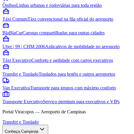
Ônibus
Linhas urbanas e rodoviárias para toda região
Táxi Comum
Táxi convencional na fila oficial do aeroporto
BlaBlaCar
Caronas compartilhadas para outras cidades
Uber | 99 | CHM 2006
Aplicativos de mobilidade no aeroporto
Táxi Executivo
Conforto e agilidade com carros executivos
Transfer e Traslado
Traslados para hotéis e outros aeroportos
Van Executiva
Transporte para grupos com máximo conforto
Transporte Executivo
Serviço premium para executivos e VIPs
Portal Viracopos — Aeroporto de Campinas
Transfer e Traslado
Conheça Campinas