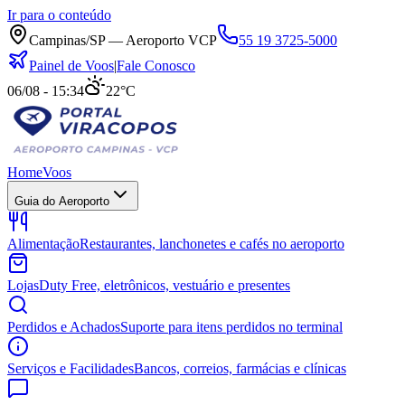
Ir para o conteúdo
Campinas/SP — Aeroporto VCP
55 19 3725-5000
Painel de Voos
|
Fale Conosco
06/08 - 15:34
22°C
Home
Voos
Guia do Aeroporto
Alimentação
Restaurantes, lanchonetes e cafés no aeroporto
Lojas
Duty Free, eletrônicos, vestuário e presentes
Perdidos e Achados
Suporte para itens perdidos no terminal
Serviços e Facilidades
Bancos, correios, farmácias e clínicas