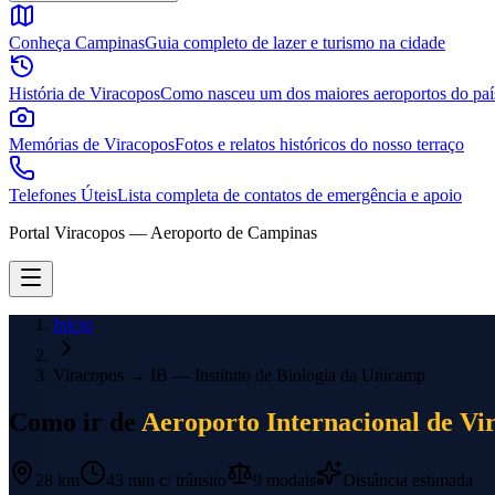
Conheça Campinas
Guia completo de lazer e turismo na cidade
História de Viracopos
Como nasceu um dos maiores aeroportos do paí
Memórias de Viracopos
Fotos e relatos históricos do nosso terraço
Telefones Úteis
Lista completa de contatos de emergência e apoio
Portal Viracopos — Aeroporto de Campinas
Início
Viracopos
→
IB — Instituto de Biologia da Unicamp
Como ir de
Aeroporto Internacional de Vi
28 km
43 min
c/ trânsito
9
modais
Distância estimada