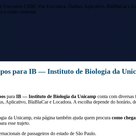
e Executivo CHM, Van Executiva, Ônibus, Aplicativo, BlaBlaCar e Lo
io e como contratar.
opos
para
IB — Instituto de Biologia da Un
pos
para
IB — Instituto de Biologia da Unicamp
conta com diversas 
s, Aplicativo, BlaBlaCar e Locadora. A escolha depende do horário, 
logia da Unicamp
, esta página também ajuda quem procura
como chega
ra esse trajeto.
ernacionais de passageiros do estado de São Paulo.