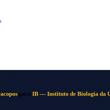
s
racopos
para
IB — Instituto de Biologia da