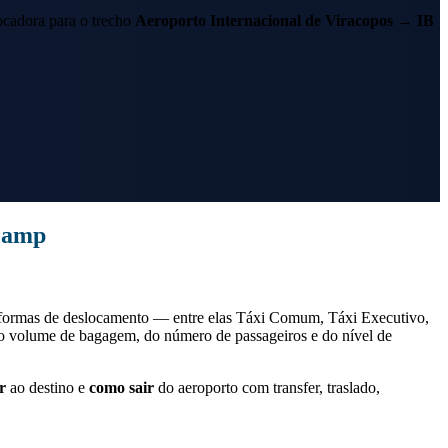
cadora para o trecho
Aeroporto Internacional de Viracopos
→
IB
icamp
formas de deslocamento — entre elas Táxi Comum, Táxi Executivo,
do volume de bagagem, do número de passageiros e do nível de
r
ao destino e
como sair
do aeroporto com transfer, traslado,