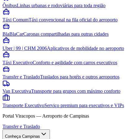
Ônibus
Linhas urbanas e rodoviárias para toda região
Táxi Comum
Táxi convencional na fila oficial do aeroporto
BlaBlaCar
Caronas compartilhadas para outras cidades
Uber | 99 | CHM 2006
Aplicativos de mobilidade no aeroporto
Táxi Executivo
Conforto e agilidade com carros executivos
Transfer e Traslado
Traslados para hotéis e outros aeroportos
Van Executiva
Transporte para grupos com máximo conforto
Transporte Executivo
Serviço premium para executivos e VIPs
Portal Viracopos — Aeroporto de Campinas
Transfer e Traslado
Conheça Campinas