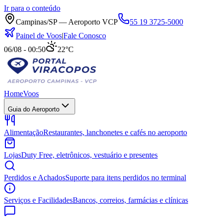
Ir para o conteúdo
Campinas/SP — Aeroporto VCP
55 19 3725-5000
Painel de Voos
|
Fale Conosco
06/08 - 00:50
22°C
Home
Voos
Guia do Aeroporto
Alimentação
Restaurantes, lanchonetes e cafés no aeroporto
Lojas
Duty Free, eletrônicos, vestuário e presentes
Perdidos e Achados
Suporte para itens perdidos no terminal
Serviços e Facilidades
Bancos, correios, farmácias e clínicas