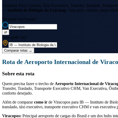
Compare Táxi Comum, Táxi Executivo, Transfer, Traslado, Transport
— Instituto de Biologia da Unicamp
. Veja prós, contras, preço méd
De onde você parte?
⇄
Para onde vai?
Comparar rotas
→
Rota de
Aeroporto Internacional de Virac
Sobre esta rota
Quem precisa fazer o trecho de
Aeroporto Internacional de Viraco
Transfer, Traslado, Transporte Executivo CHM, Van Executiva, Ônibu
conforto desejado.
Além de comparar
como ir
de
Viracopos
para
IB — Instituto de Bio
translado, táxi executivo, transporte executivo CHM e van executiva pa
Viracopos
:
Principal aeroporto de cargas do Brasil e um dos hubs int