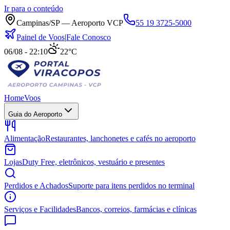
Ir para o conteúdo
Campinas/SP — Aeroporto VCP
55 19 3725-5000
Painel de Voos
|
Fale Conosco
06/08 - 22:10
22°C
Home
Voos
Guia do Aeroporto
Alimentação
Restaurantes, lanchonetes e cafés no aeroporto
Lojas
Duty Free, eletrônicos, vestuário e presentes
Perdidos e Achados
Suporte para itens perdidos no terminal
Serviços e Facilidades
Bancos, correios, farmácias e clínicas