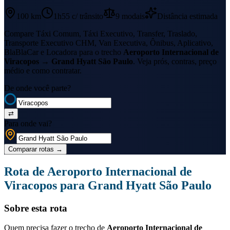
100 km
1h55
c/ trânsito
9
modais
Distância estimada
Compare Táxi Comum, Táxi Executivo, Transfer, Traslado,
Transporte Executivo CHM, Van Executiva, Ônibus, Aplicativo,
BlaBlaCar e Locadora para o trecho
Aeroporto Internacional de
Viracopos
→
Grand Hyatt São Paulo
. Veja prós, contras, preço
médio e como contratar.
De onde você parte?
⇄
Para onde vai?
Comparar rotas
→
Rota de
Aeroporto Internacional de
Viracopos
para
Grand Hyatt São Paulo
Sobre esta rota
Quem precisa fazer o trecho de
Aeroporto Internacional de