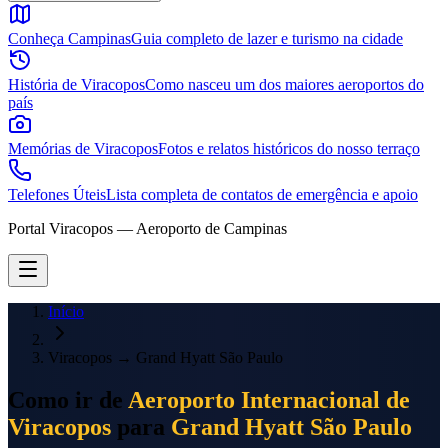
Conheça Campinas
Guia completo de lazer e turismo na cidade
História de Viracopos
Como nasceu um dos maiores aeroportos do
país
Memórias de Viracopos
Fotos e relatos históricos do nosso terraço
Telefones Úteis
Lista completa de contatos de emergência e apoio
Portal Viracopos — Aeroporto de Campinas
Início
Viracopos
→
Grand Hyatt São Paulo
Como ir de
Aeroporto Internacional de
Viracopos
para
Grand Hyatt São Paulo