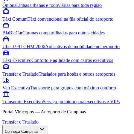
Ônibus
Linhas urbanas e rodoviárias para toda região
Táxi Comum
Táxi convencional na fila oficial do aeroporto
BlaBlaCar
Caronas compartilhadas para outras cidades
Uber | 99 | CHM 2006
Aplicativos de mobilidade no aeroporto
Táxi Executivo
Conforto e agilidade com carros executivos
Transfer e Traslado
Traslados para hotéis e outros aeroportos
Van Executiva
Transporte para grupos com máximo conforto
Transporte Executivo
Serviço premium para executivos e VIPs
Portal Viracopos — Aeroporto de Campinas
Transfer e Traslado
Conheça Campinas