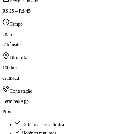
Preço estimado
R$ 25 – R$ 45
Tempo
2h35
c/ trânsito
Distância
100 km
estimada
Contratação
Terminal/App
Prós
Tarifa mais econômica
Horários regulares