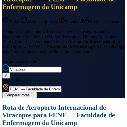
Enfermagem da Unicamp
26 km
41 min
c/ trânsito
9
modais
Distância estimada
Compare Táxi Comum, Táxi Executivo, Transfer, Traslado,
Transporte Executivo CHM, Van Executiva, Ônibus, Aplicativo,
BlaBlaCar e Locadora para o trecho
Aeroporto Internacional de
Viracopos
→
FENF — Faculdade de Enfermagem da Unicamp
.
Veja prós, contras, preço médio e como contratar.
De onde você parte?
⇄
Para onde vai?
Comparar rotas
→
Rota de
Aeroporto Internacional de
Viracopos
para
FENF — Faculdade de
Enfermagem da Unicamp