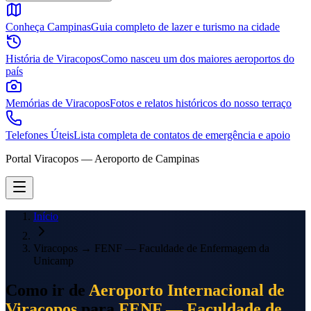
Conheça Campinas
Guia completo de lazer e turismo na cidade
História de Viracopos
Como nasceu um dos maiores aeroportos do
país
Memórias de Viracopos
Fotos e relatos históricos do nosso terraço
Telefones Úteis
Lista completa de contatos de emergência e apoio
Portal Viracopos — Aeroporto de Campinas
Início
Viracopos
→
FENF — Faculdade de Enfermagem da
Unicamp
Como ir de
Aeroporto Internacional de
Viracopos
para
FENF — Faculdade de