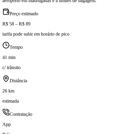
aeroporto em madrugadas e a limites de bagagem.
Preço estimado
R$ 58 – R$ 89
tarifa pode subir em horário de pico
Tempo
41 min
c/ trânsito
Distância
26 km
estimada
Contratação
App