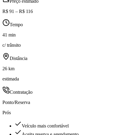
Preço estimado
R$ 91 – R$ 116
Tempo
41 min
c/ trânsito
Distância
26 km
estimada
Contratação
Ponto/Reserva
Prós
Veículo mais confortável
Aceita reserva e agendamento