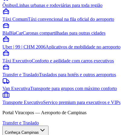
Ônibus
Linhas urbanas e rodoviárias para toda região
Táxi Comum
Táxi convencional na fila oficial do aeroporto
BlaBlaCar
Caronas compartilhadas para outras cidades
Uber | 99 | CHM 2006
Aplicativos de mobilidade no aeroporto
Táxi Executivo
Conforto e agilidade com carros executivos
Transfer e Traslado
Traslados para hotéis e outros aeroportos
Van Executiva
Transporte para grupos com máximo conforto
Transporte Executivo
Serviço premium para executivos e VIPs
Portal Viracopos — Aeroporto de Campinas
Transfer e Traslado
Conheça Campinas