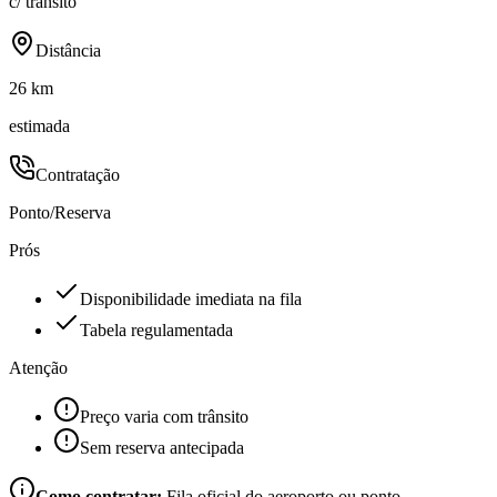
c/ trânsito
Distância
26 km
estimada
Contratação
Ponto/Reserva
Prós
Disponibilidade imediata na fila
Tabela regulamentada
Atenção
Preço varia com trânsito
Sem reserva antecipada
Como contratar:
Fila oficial do aeroporto ou ponto