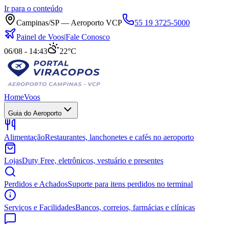
Ir para o conteúdo
Campinas/SP — Aeroporto VCP
55 19 3725-5000
Painel de Voos
|
Fale Conosco
06/08 - 14:43
22°C
Home
Voos
Guia do Aeroporto
Alimentação
Restaurantes, lanchonetes e cafés no aeroporto
Lojas
Duty Free, eletrônicos, vestuário e presentes
Perdidos e Achados
Suporte para itens perdidos no terminal
Serviços e Facilidades
Bancos, correios, farmácias e clínicas