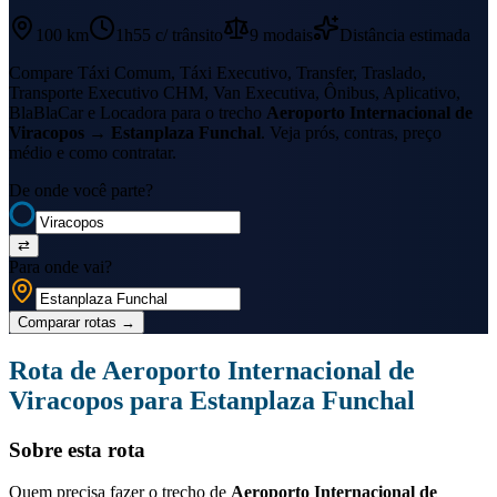
100 km
1h55
c/ trânsito
9
modais
Distância estimada
Compare Táxi Comum, Táxi Executivo, Transfer, Traslado,
Transporte Executivo CHM, Van Executiva, Ônibus, Aplicativo,
BlaBlaCar e Locadora para o trecho
Aeroporto Internacional de
Viracopos
→
Estanplaza Funchal
. Veja prós, contras, preço
médio e como contratar.
De onde você parte?
⇄
Para onde vai?
Comparar rotas
→
Rota de
Aeroporto Internacional de
Viracopos
para
Estanplaza Funchal
Sobre esta rota
Quem precisa fazer o trecho de
Aeroporto Internacional de