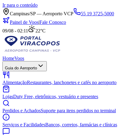
Ir para o conteúdo
Campinas/SP — Aeroporto VCP
55 19 3725-5000
Painel de Voos
|
Fale Conosco
09/08 - 02:11
22°C
Home
Voos
Guia do Aeroporto
Alimentação
Restaurantes, lanchonetes e cafés no aeroporto
Lojas
Duty Free, eletrônicos, vestuário e presentes
Perdidos e Achados
Suporte para itens perdidos no terminal
Serviços e Facilidades
Bancos, correios, farmácias e clínicas