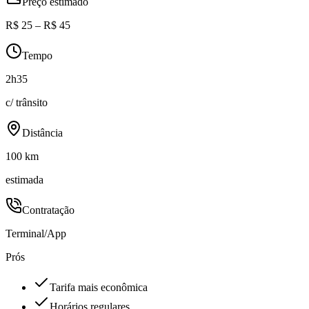
Preço estimado
R$ 25 – R$ 45
Tempo
2h35
c/ trânsito
Distância
100 km
estimada
Contratação
Terminal/App
Prós
Tarifa mais econômica
Horários regulares