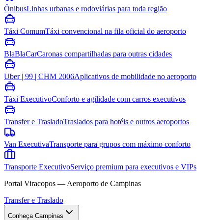
Ônibus
Linhas urbanas e rodoviárias para toda região
Táxi Comum
Táxi convencional na fila oficial do aeroporto
BlaBlaCar
Caronas compartilhadas para outras cidades
Uber | 99 | CHM 2006
Aplicativos de mobilidade no aeroporto
Táxi Executivo
Conforto e agilidade com carros executivos
Transfer e Traslado
Traslados para hotéis e outros aeroportos
Van Executiva
Transporte para grupos com máximo conforto
Transporte Executivo
Serviço premium para executivos e VIPs
Portal Viracopos — Aeroporto de Campinas
Transfer e Traslado
Conheça Campinas