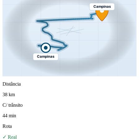
Campinas
Campinas
Distância
38 km
C/ trânsito
44 min
Rota
✓ Real