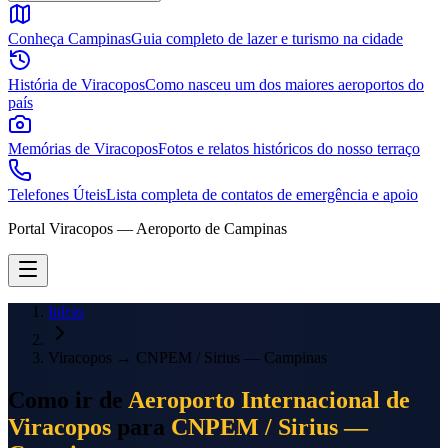
Conheça Campinas
Guia completo de lazer e turismo na cidade
História de Viracopos
Como nasceu um dos maiores aeroportos do
país
Memórias de Viracopos
Fotos e relatos históricos do nosso terraço
Telefones Úteis
Lista completa de contatos de emergência e apoio
Portal Viracopos — Aeroporto de Campinas
Início
Viracopos
→
CNPEM / Sirius — Campinas
Como ir de
Aeroporto Internacional de
Viracopos
para
CNPEM / Sirius —