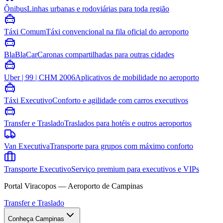
Ônibus
Linhas urbanas e rodoviárias para toda região
Táxi Comum
Táxi convencional na fila oficial do aeroporto
BlaBlaCar
Caronas compartilhadas para outras cidades
Uber | 99 | CHM 2006
Aplicativos de mobilidade no aeroporto
Táxi Executivo
Conforto e agilidade com carros executivos
Transfer e Traslado
Traslados para hotéis e outros aeroportos
Van Executiva
Transporte para grupos com máximo conforto
Transporte Executivo
Serviço premium para executivos e VIPs
Portal Viracopos — Aeroporto de Campinas
Transfer e Traslado
Conheça Campinas