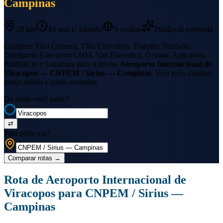
Campinas
28 km
43 min
c/ trânsito
9
modais
Distância estimada
Compare Táxi Comum, Táxi Executivo, Transfer, Traslado,
Transporte Executivo CHM, Van Executiva, Ônibus, Aplicativo,
BlaBlaCar e Locadora para o trecho
Aeroporto Internacional de
Viracopos
→
CNPEM / Sirius — Campinas
. Veja prós, contras,
preço médio e como contratar.
De onde você parte?
⇄
Para onde vai?
Comparar rotas
→
Rota de
Aeroporto Internacional de
Viracopos
para
CNPEM / Sirius —
Campinas