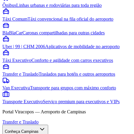
Ônibus
Linhas urbanas e rodoviárias para toda região
Táxi Comum
Táxi convencional na fila oficial do aeroporto
BlaBlaCar
Caronas compartilhadas para outras cidades
Uber | 99 | CHM 2006
Aplicativos de mobilidade no aeroporto
Táxi Executivo
Conforto e agilidade com carros executivos
Transfer e Traslado
Traslados para hotéis e outros aeroportos
Van Executiva
Transporte para grupos com máximo conforto
Transporte Executivo
Serviço premium para executivos e VIPs
Portal Viracopos — Aeroporto de Campinas
Transfer e Traslado
Conheça Campinas