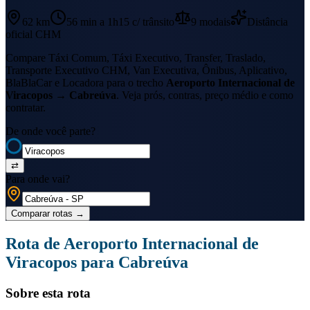
62 km
56 min a 1h15
c/ trânsito
9
modais
Distância
oficial CHM
Compare Táxi Comum, Táxi Executivo, Transfer, Traslado,
Transporte Executivo CHM, Van Executiva, Ônibus, Aplicativo,
BlaBlaCar e Locadora para o trecho
Aeroporto Internacional de
Viracopos
→
Cabreúva
. Veja prós, contras, preço médio e como
contratar.
De onde você parte?
⇄
Para onde vai?
Comparar rotas
→
Rota de
Aeroporto Internacional de
Viracopos
para
Cabreúva
Sobre esta rota