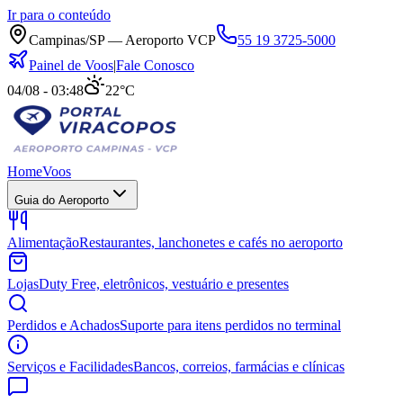
Ir para o conteúdo
Campinas/SP — Aeroporto VCP
55 19 3725-5000
Painel de Voos
|
Fale Conosco
04/08 - 03:48
22°C
Home
Voos
Guia do Aeroporto
Alimentação
Restaurantes, lanchonetes e cafés no aeroporto
Lojas
Duty Free, eletrônicos, vestuário e presentes
Perdidos e Achados
Suporte para itens perdidos no terminal
Serviços e Facilidades
Bancos, correios, farmácias e clínicas