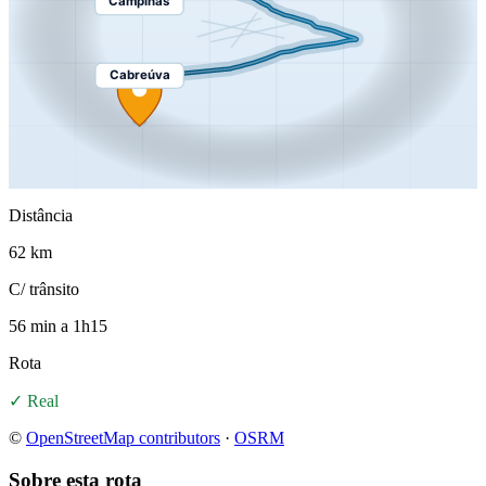
Campinas
Cabreúva
Distância
62 km
C/ trânsito
56 min a 1h15
Rota
✓ Real
©
OpenStreetMap contributors
·
OSRM
Sobre esta rota