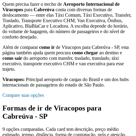
Quem precisa fazer o trecho de
Aeroporto Internacional de
Viracopos
para
Cabreúva
conta com diversas formas de
deslocamento — entre elas Táxi Comum, Táxi Executivo, Transfer,
Traslado, Transporte Executivo CHM, Van Executiva, Ônibus,
Aplicativo, BlaBlaCar e Locadora. A escolha depende do horário,
do volume de bagagem, do número de passageiros e do nível de
conforto desejado.
Além de comparar
como ir
de
Viracopos
para
Cabreúva - SP
, esta
página também ajuda quem procura
como chegar
ao destino e
como sair
do aeroporto com transfer, traslado, translado, táxi
executivo, transporte executivo CHM e van executiva para esse
trajeto.
Viracopos
:
Principal aeroporto de cargas do Brasil e um dos hubs
internacionais de passageiros do estado de São Paulo.
Compare suas opções
Formas de ir de
Viracopos
para
Cabreúva - SP
9
opções comparadas. Cada card tem descrição, preço médio
estimado, tempo, distância, forma de contratação, prós e atenção.