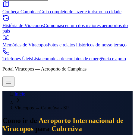
Conheça Campinas
Guia completo de lazer e turismo na cidade
História de Viracopos
Como nasceu um dos maiores aeroportos do
país
Memórias de Viracopos
Fotos e relatos históricos do nosso terraço
Telefones Úteis
Lista completa de contatos de emergência e apoio
Portal Viracopos — Aeroporto de Campinas
Início
Viracopos
→
Cabreúva - SP
Como ir de
Aeroporto Internacional de
Viracopos
para
Cabreúva