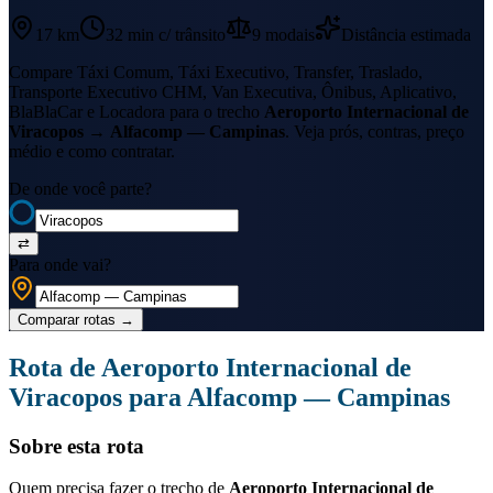
17 km
32 min
c/ trânsito
9
modais
Distância estimada
Compare Táxi Comum, Táxi Executivo, Transfer, Traslado,
Transporte Executivo CHM, Van Executiva, Ônibus, Aplicativo,
BlaBlaCar e Locadora para o trecho
Aeroporto Internacional de
Viracopos
→
Alfacomp — Campinas
. Veja prós, contras, preço
médio e como contratar.
De onde você parte?
⇄
Para onde vai?
Comparar rotas
→
Rota de
Aeroporto Internacional de
Viracopos
para
Alfacomp — Campinas
Sobre esta rota
Quem precisa fazer o trecho de
Aeroporto Internacional de