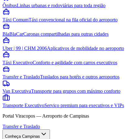
Ônibus
Linhas urbanas e rodoviárias para toda região
Táxi Comum
Táxi convencional na fila oficial do aeroporto
BlaBlaCar
Caronas compartilhadas para outras cidades
Uber | 99 | CHM 2006
Aplicativos de mobilidade no aeroporto
Táxi Executivo
Conforto e agilidade com carros executivos
Transfer e Traslado
Traslados para hotéis e outros aeroportos
Van Executiva
Transporte para grupos com máximo conforto
Transporte Executivo
Serviço premium para executivos e VIPs
Portal Viracopos — Aeroporto de Campinas
Transfer e Traslado
Conheça Campinas