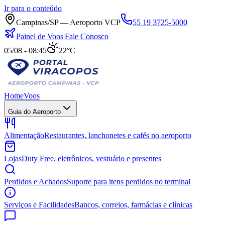
Ir para o conteúdo
Campinas/SP — Aeroporto VCP
55 19 3725-5000
Painel de Voos
|
Fale Conosco
05/08 - 08:45
22°C
Home
Voos
Guia do Aeroporto
Alimentação
Restaurantes, lanchonetes e cafés no aeroporto
Lojas
Duty Free, eletrônicos, vestuário e presentes
Perdidos e Achados
Suporte para itens perdidos no terminal
Serviços e Facilidades
Bancos, correios, farmácias e clínicas