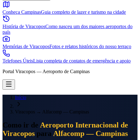
Conheça Campinas
Guia completo de lazer e turismo na cidade
História de Viracopos
Como nasceu um dos maiores aeroportos do
país
Memórias de Viracopos
Fotos e relatos históricos do nosso terraço
Telefones Úteis
Lista completa de contatos de emergência e apoio
Portal Viracopos — Aeroporto de Campinas
Início
Viracopos
→
Alfacomp — Campinas
Como ir de
Aeroporto Internacional de
Viracopos
para
Alfacomp — Campinas