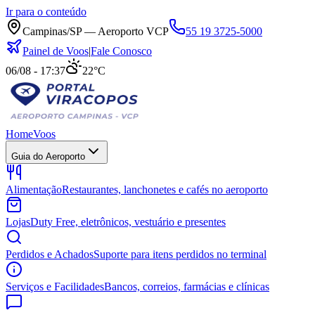
Ir para o conteúdo
Campinas/SP — Aeroporto VCP
55 19 3725-5000
Painel de Voos
|
Fale Conosco
06/08 - 17:37
22°C
Home
Voos
Guia do Aeroporto
Alimentação
Restaurantes, lanchonetes e cafés no aeroporto
Lojas
Duty Free, eletrônicos, vestuário e presentes
Perdidos e Achados
Suporte para itens perdidos no terminal
Serviços e Facilidades
Bancos, correios, farmácias e clínicas