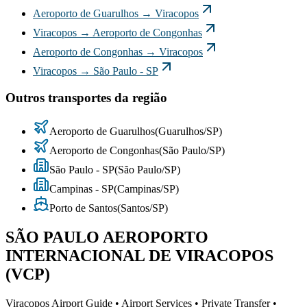
Aeroporto de Guarulhos
→
Viracopos
Viracopos
→
Aeroporto de Congonhas
Aeroporto de Congonhas
→
Viracopos
Viracopos
→
São Paulo - SP
Outros transportes da região
Aeroporto de Guarulhos
(
Guarulhos
/
SP
)
Aeroporto de Congonhas
(
São Paulo
/
SP
)
São Paulo - SP
(
São Paulo
/
SP
)
Campinas - SP
(
Campinas
/
SP
)
Porto de Santos
(
Santos
/
SP
)
SÃO PAULO AEROPORTO
INTERNACIONAL DE VIRACOPOS
(VCP)
Viracopos Airport Guide • Airport Services • Private Transfer •