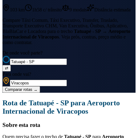
103 km
1h58
c/ trânsito
9
modais
Distância estimada
Compare Táxi Comum, Táxi Executivo, Transfer, Traslado,
Transporte Executivo CHM, Van Executiva, Ônibus, Aplicativo,
BlaBlaCar e Locadora para o trecho
Tatuapé - SP
→
Aeroporto
Internacional de Viracopos
. Veja prós, contras, preço médio e
como contratar.
De onde você parte?
⇄
Para onde vai?
Comparar rotas
→
Rota de
Tatuapé - SP
para
Aeroporto
Internacional de Viracopos
Sobre esta rota
Quem precisa fazer o trecho de
Tatuapé - SP
para
Aeroporto