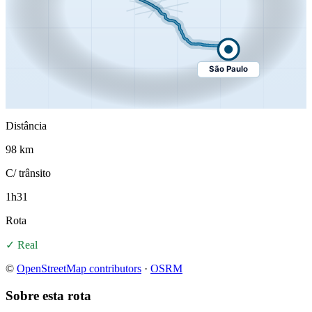
São Paulo
Distância
98 km
C/ trânsito
1h31
Rota
✓ Real
©
OpenStreetMap contributors
·
OSRM
Sobre esta rota