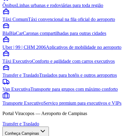
Ônibus
Linhas urbanas e rodoviárias para toda região
Táxi Comum
Táxi convencional na fila oficial do aeroporto
BlaBlaCar
Caronas compartilhadas para outras cidades
Uber | 99 | CHM 2006
Aplicativos de mobilidade no aeroporto
Táxi Executivo
Conforto e agilidade com carros executivos
Transfer e Traslado
Traslados para hotéis e outros aeroportos
Van Executiva
Transporte para grupos com máximo conforto
Transporte Executivo
Serviço premium para executivos e VIPs
Portal Viracopos — Aeroporto de Campinas
Transfer e Traslado
Conheça Campinas