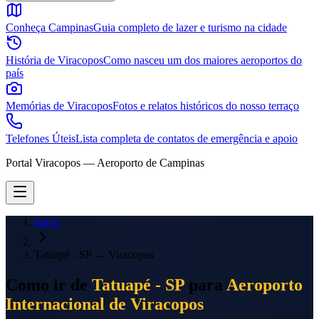
Conheça Campinas
Guia completo de lazer e turismo na cidade
História de Viracopos
Como nasceu um dos maiores aeroportos do
país
Memórias de Viracopos
Fotos e relatos históricos do nosso terraço
Telefones Úteis
Lista completa de contatos de emergência e apoio
Portal Viracopos — Aeroporto de Campinas
Início
Tatuapé - SP
→
Viracopos
Como ir de
Tatuapé - SP
para
Aeroporto
Internacional de Viracopos