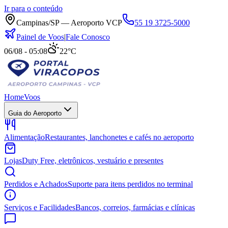
Ir para o conteúdo
Campinas/SP — Aeroporto VCP
55 19 3725-5000
Painel de Voos
|
Fale Conosco
06/08 - 05:08
22°C
Home
Voos
Guia do Aeroporto
Alimentação
Restaurantes, lanchonetes e cafés no aeroporto
Lojas
Duty Free, eletrônicos, vestuário e presentes
Perdidos e Achados
Suporte para itens perdidos no terminal
Serviços e Facilidades
Bancos, correios, farmácias e clínicas