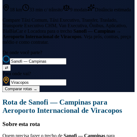
18 km
33 min
c/ trânsito
9
modais
Distância estimada
Compare Táxi Comum, Táxi Executivo, Transfer, Traslado,
Transporte Executivo CHM, Van Executiva, Ônibus, Aplicativo,
BlaBlaCar e Locadora para o trecho
Sanofi — Campinas
→
Aeroporto Internacional de Viracopos
. Veja prós, contras, preço
médio e como contratar.
De onde você parte?
⇄
Para onde vai?
Comparar rotas
→
Rota de
Sanofi — Campinas
para
Aeroporto Internacional de Viracopos
Sobre esta rota
Quem precisa fazer o trecho de
Sanofi — Campinas
para