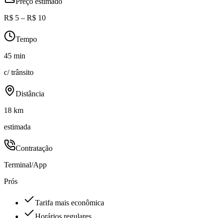
Preço estimado
R$ 5 – R$ 10
Tempo
45 min
c/ trânsito
Distância
18 km
estimada
Contratação
Terminal/App
Prós
Tarifa mais econômica
Horários regulares