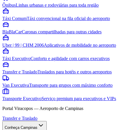
Ônibus
Linhas urbanas e rodoviárias para toda região
Táxi Comum
Táxi convencional na fila oficial do aeroporto
BlaBlaCar
Caronas compartilhadas para outras cidades
Uber | 99 | CHM 2006
Aplicativos de mobilidade no aeroporto
Táxi Executivo
Conforto e agilidade com carros executivos
Transfer e Traslado
Traslados para hotéis e outros aeroportos
Van Executiva
Transporte para grupos com máximo conforto
Transporte Executivo
Serviço premium para executivos e VIPs
Portal Viracopos — Aeroporto de Campinas
Transfer e Traslado
Conheça Campinas