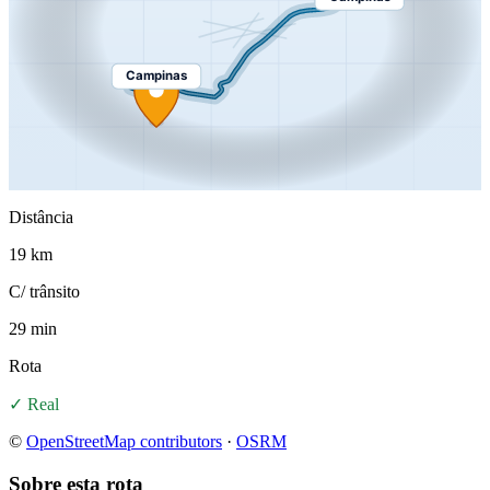
Campinas
Distância
19 km
C/ trânsito
29 min
Rota
✓ Real
©
OpenStreetMap contributors
·
OSRM
Sobre esta rota