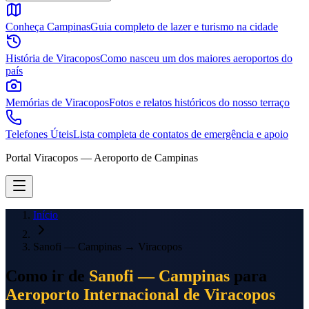
Conheça Campinas
Guia completo de lazer e turismo na cidade
História de Viracopos
Como nasceu um dos maiores aeroportos do
país
Memórias de Viracopos
Fotos e relatos históricos do nosso terraço
Telefones Úteis
Lista completa de contatos de emergência e apoio
Portal Viracopos — Aeroporto de Campinas
Início
Sanofi — Campinas
→
Viracopos
Como ir de
Sanofi — Campinas
para
Aeroporto Internacional de Viracopos