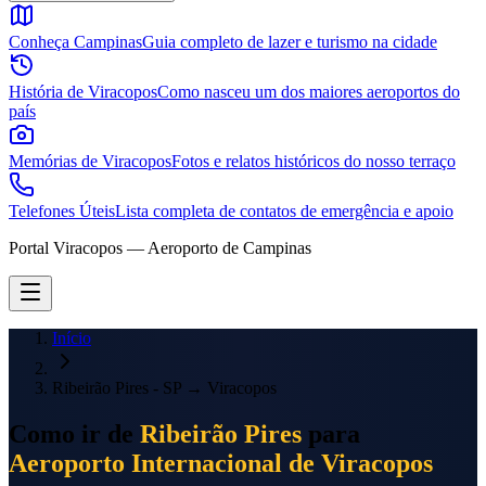
Conheça Campinas
Guia completo de lazer e turismo na cidade
História de Viracopos
Como nasceu um dos maiores aeroportos do
país
Memórias de Viracopos
Fotos e relatos históricos do nosso terraço
Telefones Úteis
Lista completa de contatos de emergência e apoio
Portal Viracopos — Aeroporto de Campinas
Início
Ribeirão Pires - SP
→
Viracopos
Como ir de
Ribeirão Pires
para
Aeroporto Internacional de Viracopos