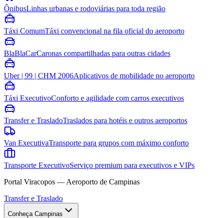
Ônibus
Linhas urbanas e rodoviárias para toda região
Táxi Comum
Táxi convencional na fila oficial do aeroporto
BlaBlaCar
Caronas compartilhadas para outras cidades
Uber | 99 | CHM 2006
Aplicativos de mobilidade no aeroporto
Táxi Executivo
Conforto e agilidade com carros executivos
Transfer e Traslado
Traslados para hotéis e outros aeroportos
Van Executiva
Transporte para grupos com máximo conforto
Transporte Executivo
Serviço premium para executivos e VIPs
Portal Viracopos — Aeroporto de Campinas
Transfer e Traslado
Conheça Campinas