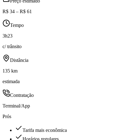
Preço estimado
R$ 34 – R$ 61
Tempo
3h23
c/ trânsito
Distância
135 km
estimada
Contratação
Terminal/App
Prós
Tarifa mais econômica
Horários regulares