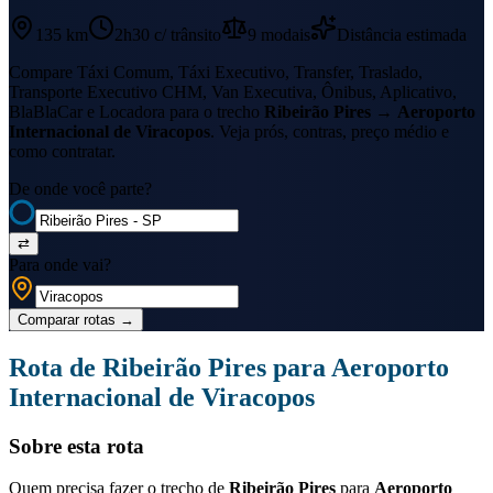
135 km
2h30
c/ trânsito
9
modais
Distância estimada
Compare Táxi Comum, Táxi Executivo, Transfer, Traslado,
Transporte Executivo CHM, Van Executiva, Ônibus, Aplicativo,
BlaBlaCar e Locadora para o trecho
Ribeirão Pires
→
Aeroporto
Internacional de Viracopos
. Veja prós, contras, preço médio e
como contratar.
De onde você parte?
⇄
Para onde vai?
Comparar rotas
→
Rota de
Ribeirão Pires
para
Aeroporto
Internacional de Viracopos
Sobre esta rota
Quem precisa fazer o trecho de
Ribeirão Pires
para
Aeroporto