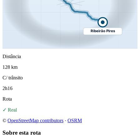
Ribeirão Pires
Distância
128 km
C/ trânsito
2h16
Rota
✓ Real
©
OpenStreetMap contributors
·
OSRM
Sobre esta rota