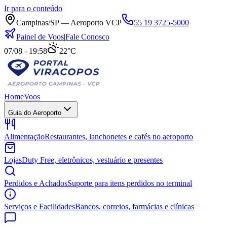
Ir para o conteúdo
Campinas/SP — Aeroporto VCP
55 19 3725-5000
Painel de Voos
|
Fale Conosco
07/08 - 19:58
22°C
Home
Voos
Guia do Aeroporto
Alimentação
Restaurantes, lanchonetes e cafés no aeroporto
Lojas
Duty Free, eletrônicos, vestuário e presentes
Perdidos e Achados
Suporte para itens perdidos no terminal
Serviços e Facilidades
Bancos, correios, farmácias e clínicas