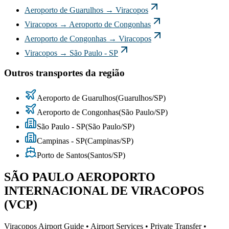
Aeroporto de Guarulhos
→
Viracopos
Viracopos
→
Aeroporto de Congonhas
Aeroporto de Congonhas
→
Viracopos
Viracopos
→
São Paulo - SP
Outros transportes da região
Aeroporto de Guarulhos
(
Guarulhos
/
SP
)
Aeroporto de Congonhas
(
São Paulo
/
SP
)
São Paulo - SP
(
São Paulo
/
SP
)
Campinas - SP
(
Campinas
/
SP
)
Porto de Santos
(
Santos
/
SP
)
SÃO PAULO AEROPORTO
INTERNACIONAL DE VIRACOPOS
(VCP)
Viracopos Airport Guide • Airport Services • Private Transfer •