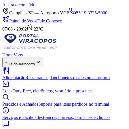
Ir para o conteúdo
Campinas/SP — Aeroporto VCP
55 19 3725-5000
Painel de Voos
|
Fale Conosco
07/08 - 20:02
22°C
Home
Voos
Guia do Aeroporto
Alimentação
Restaurantes, lanchonetes e cafés no aeroporto
Lojas
Duty Free, eletrônicos, vestuário e presentes
Perdidos e Achados
Suporte para itens perdidos no terminal
Serviços e Facilidades
Bancos, correios, farmácias e clínicas