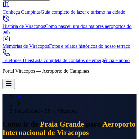
Conheça Campinas
Guia completo de lazer e turismo na cidade
História de Viracopos
Como nasceu um dos maiores aeroportos do
país
Memórias de Viracopos
Fotos e relatos históricos do nosso terraço
Telefones Úteis
Lista completa de contatos de emergência e apoio
Portal Viracopos — Aeroporto de Campinas
Início
Praia Grande - SP
→
Viracopos
Como ir de
Praia Grande
para
Aeroporto
Internacional de Viracopos