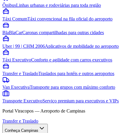
Ônibus
Linhas urbanas e rodoviárias para toda região
Táxi Comum
Táxi convencional na fila oficial do aeroporto
BlaBlaCar
Caronas compartilhadas para outras cidades
Uber | 99 | CHM 2006
Aplicativos de mobilidade no aeroporto
Táxi Executivo
Conforto e agilidade com carros executivos
Transfer e Traslado
Traslados para hotéis e outros aeroportos
Van Executiva
Transporte para grupos com máximo conforto
Transporte Executivo
Serviço premium para executivos e VIPs
Portal Viracopos — Aeroporto de Campinas
Transfer e Traslado
Conheça Campinas