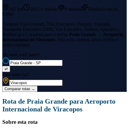
167 km
2h13
c/ trânsito
9
modais
Distância oficial
CHM
Compare Táxi Comum, Táxi Executivo, Transfer, Traslado,
Transporte Executivo CHM, Van Executiva, Ônibus, Aplicativo,
BlaBlaCar e Locadora para o trecho
Praia Grande
→
Aeroporto
Internacional de Viracopos
. Veja prós, contras, preço médio e
como contratar.
De onde você parte?
⇄
Para onde vai?
Comparar rotas
→
Rota de
Praia Grande
para
Aeroporto
Internacional de Viracopos
Sobre esta rota