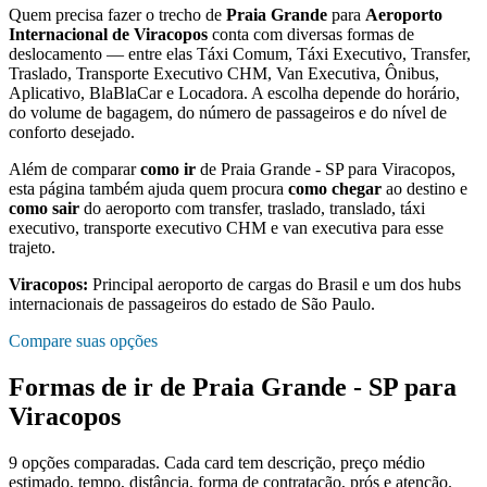
Quem precisa fazer o trecho de
Praia Grande
para
Aeroporto
Internacional de Viracopos
conta com diversas formas de
deslocamento — entre elas Táxi Comum, Táxi Executivo, Transfer,
Traslado, Transporte Executivo CHM, Van Executiva, Ônibus,
Aplicativo, BlaBlaCar e Locadora. A escolha depende do horário,
do volume de bagagem, do número de passageiros e do nível de
conforto desejado.
Além de comparar
como ir
de
Praia Grande - SP
para
Viracopos
,
esta página também ajuda quem procura
como chegar
ao destino e
como sair
do aeroporto com transfer, traslado, translado, táxi
executivo, transporte executivo CHM e van executiva para esse
trajeto.
Viracopos
:
Principal aeroporto de cargas do Brasil e um dos hubs
internacionais de passageiros do estado de São Paulo.
Compare suas opções
Formas de ir de
Praia Grande - SP
para
Viracopos
9
opções comparadas. Cada card tem descrição, preço médio
estimado, tempo, distância, forma de contratação, prós e atenção.