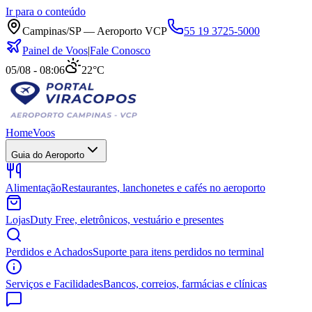
Ir para o conteúdo
Campinas/SP — Aeroporto VCP
55 19 3725-5000
Painel de Voos
|
Fale Conosco
05/08 - 08:06
22°C
Home
Voos
Guia do Aeroporto
Alimentação
Restaurantes, lanchonetes e cafés no aeroporto
Lojas
Duty Free, eletrônicos, vestuário e presentes
Perdidos e Achados
Suporte para itens perdidos no terminal
Serviços e Facilidades
Bancos, correios, farmácias e clínicas