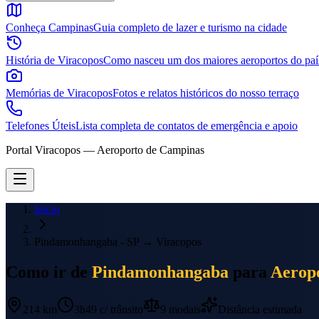
Conheça Campinas
Guia completo de lazer e turismo na cidade
História de Viracopos
Como nasceu um dos maiores aeroportos do paí
Memórias de Viracopos
Fotos e relatos históricos do nosso terraço
Telefones Úteis
Lista completa de contatos de emergência e apoio
Portal Viracopos — Aeroporto de Campinas
Início
Pindamonhangaba - SP
→
Viracopos
Como ir de
Pindamonhangaba
para
Aeropo
214 km
3h49
c/ trânsito
9
modais
Distância estimada