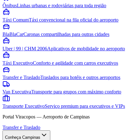
Ônibus
Linhas urbanas e rodoviárias para toda região
Táxi Comum
Táxi convencional na fila oficial do aeroporto
BlaBlaCar
Caronas compartilhadas para outras cidades
Uber | 99 | CHM 2006
Aplicativos de mobilidade no aeroporto
Táxi Executivo
Conforto e agilidade com carros executivos
Transfer e Traslado
Traslados para hotéis e outros aeroportos
Van Executiva
Transporte para grupos com máximo conforto
Transporte Executivo
Serviço premium para executivos e VIPs
Portal Viracopos — Aeroporto de Campinas
Transfer e Traslado
Conheça Campinas