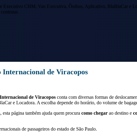
e Executivo CHM, Van Executiva, Ônibus, Aplicativo, BlaBlaCar e Lo
contratar.
 Internacional de Viracopos
Internacional de Viracopos
conta com diversas formas de deslocamen
aCar e Locadora. A escolha depende do horário, do volume de bagagem
s
, esta página também ajuda quem procura
como chegar
ao destino e
c
ernacionais de passageiros do estado de São Paulo.