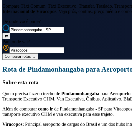
Compare Táxi Comum, Táxi Executivo, Transfer, Traslado, Transport
Internacional de Viracopos
. Veja prós, contras, preço médio e como 
De onde você parte?
⇄
Para onde vai?
Comparar rotas
→
Rota de
Pindamonhangaba
para
Aeroporto
Sobre esta rota
Quem precisa fazer o trecho de
Pindamonhangaba
para
Aeroporto 
Transporte Executivo CHM, Van Executiva, Ônibus, Aplicativo, BlaBl
Além de comparar
como ir
de
Pindamonhangaba - SP
para
Viracopo
transporte executivo CHM e van executiva para esse trajeto.
Viracopos
:
Principal aeroporto de cargas do Brasil e um dos hubs int