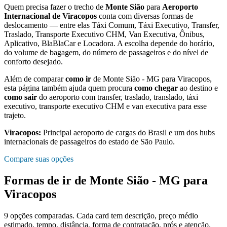
Quem precisa fazer o trecho de
Monte Sião
para
Aeroporto
Internacional de Viracopos
conta com diversas formas de
deslocamento — entre elas Táxi Comum, Táxi Executivo, Transfer,
Traslado, Transporte Executivo CHM, Van Executiva, Ônibus,
Aplicativo, BlaBlaCar e Locadora. A escolha depende do horário,
do volume de bagagem, do número de passageiros e do nível de
conforto desejado.
Além de comparar
como ir
de
Monte Sião - MG
para
Viracopos
,
esta página também ajuda quem procura
como chegar
ao destino e
como sair
do aeroporto com transfer, traslado, translado, táxi
executivo, transporte executivo CHM e van executiva para esse
trajeto.
Viracopos
:
Principal aeroporto de cargas do Brasil e um dos hubs
internacionais de passageiros do estado de São Paulo.
Compare suas opções
Formas de ir de
Monte Sião - MG
para
Viracopos
9
opções comparadas. Cada card tem descrição, preço médio
estimado, tempo, distância, forma de contratação, prós e atenção.