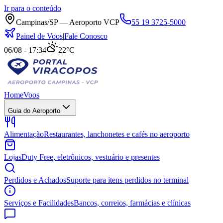
Ir para o conteúdo
Campinas/SP — Aeroporto VCP
55 19 3725-5000
Painel de Voos
|
Fale Conosco
06/08 - 17:34
22°C
Home
Voos
Guia do Aeroporto
Alimentação
Restaurantes, lanchonetes e cafés no aeroporto
Lojas
Duty Free, eletrônicos, vestuário e presentes
Perdidos e Achados
Suporte para itens perdidos no terminal
Serviços e Facilidades
Bancos, correios, farmácias e clínicas