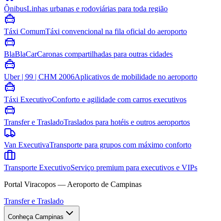
Ônibus
Linhas urbanas e rodoviárias para toda região
Táxi Comum
Táxi convencional na fila oficial do aeroporto
BlaBlaCar
Caronas compartilhadas para outras cidades
Uber | 99 | CHM 2006
Aplicativos de mobilidade no aeroporto
Táxi Executivo
Conforto e agilidade com carros executivos
Transfer e Traslado
Traslados para hotéis e outros aeroportos
Van Executiva
Transporte para grupos com máximo conforto
Transporte Executivo
Serviço premium para executivos e VIPs
Portal Viracopos — Aeroporto de Campinas
Transfer e Traslado
Conheça Campinas