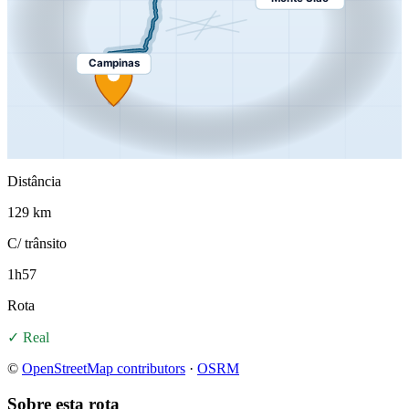
Campinas
Distância
129 km
C/ trânsito
1h57
Rota
✓ Real
©
OpenStreetMap contributors
·
OSRM
Sobre esta rota