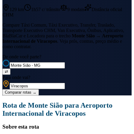
129 km
1h57
c/ trânsito
9
modais
Distância oficial
CHM
Compare Táxi Comum, Táxi Executivo, Transfer, Traslado,
Transporte Executivo CHM, Van Executiva, Ônibus, Aplicativo,
BlaBlaCar e Locadora para o trecho
Monte Sião
→
Aeroporto
Internacional de Viracopos
. Veja prós, contras, preço médio e
como contratar.
De onde você parte?
⇄
Para onde vai?
Comparar rotas
→
Rota de
Monte Sião
para
Aeroporto
Internacional de Viracopos
Sobre esta rota