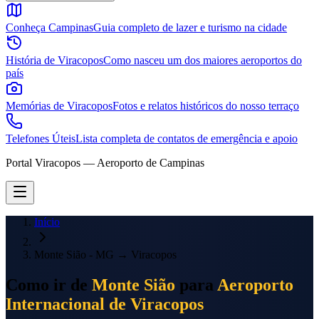
Conheça Campinas
Guia completo de lazer e turismo na cidade
História de Viracopos
Como nasceu um dos maiores aeroportos do
país
Memórias de Viracopos
Fotos e relatos históricos do nosso terraço
Telefones Úteis
Lista completa de contatos de emergência e apoio
Portal Viracopos — Aeroporto de Campinas
Início
Monte Sião - MG
→
Viracopos
Como ir de
Monte Sião
para
Aeroporto
Internacional de Viracopos