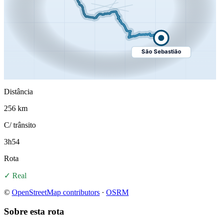
São Sebastião
Distância
256 km
C/ trânsito
3h54
Rota
✓ Real
©
OpenStreetMap contributors
·
OSRM
Sobre esta rota