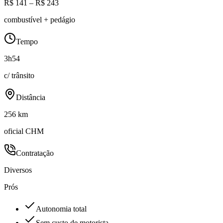
R$ 141 – R$ 243
combustível + pedágio
Tempo
3h54
c/ trânsito
Distância
256 km
oficial CHM
Contratação
Diversos
Prós
Autonomia total
Sem custo de motorista