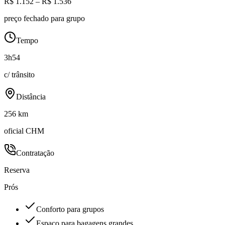
R$ 1.152 – R$ 1.536
preço fechado para grupo
Tempo
3h54
c/ trânsito
Distância
256 km
oficial CHM
Contratação
Reserva
Prós
Conforto para grupos
Espaço para bagagens grandes