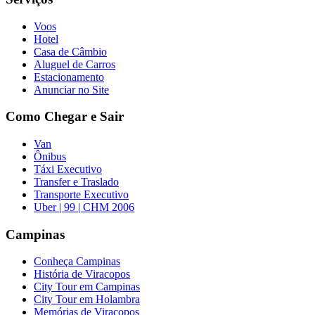
Voos
Hotel
Casa de Câmbio
Aluguel de Carros
Estacionamento
Anunciar no Site
Como Chegar e Sair
Van
Ônibus
Táxi Executivo
Transfer e Traslado
Transporte Executivo
Uber | 99 | CHM 2006
Campinas
Conheça Campinas
História de Viracopos
City Tour em Campinas
City Tour em Holambra
Memórias de Viracopos