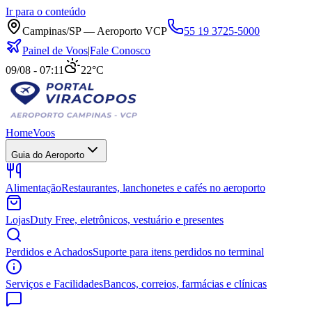
Ir para o conteúdo
Campinas/SP — Aeroporto VCP
55 19 3725-5000
Painel de Voos
|
Fale Conosco
09/08 - 07:11
22°C
Home
Voos
Guia do Aeroporto
Alimentação
Restaurantes, lanchonetes e cafés no aeroporto
Lojas
Duty Free, eletrônicos, vestuário e presentes
Perdidos e Achados
Suporte para itens perdidos no terminal
Serviços e Facilidades
Bancos, correios, farmácias e clínicas