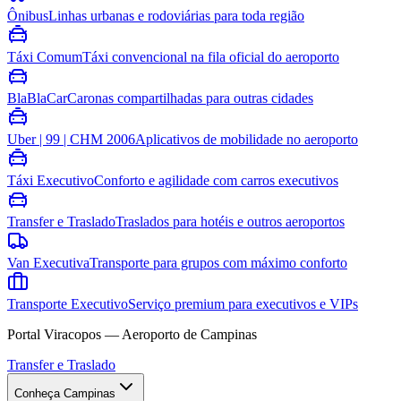
Ônibus
Linhas urbanas e rodoviárias para toda região
Táxi Comum
Táxi convencional na fila oficial do aeroporto
BlaBlaCar
Caronas compartilhadas para outras cidades
Uber | 99 | CHM 2006
Aplicativos de mobilidade no aeroporto
Táxi Executivo
Conforto e agilidade com carros executivos
Transfer e Traslado
Traslados para hotéis e outros aeroportos
Van Executiva
Transporte para grupos com máximo conforto
Transporte Executivo
Serviço premium para executivos e VIPs
Portal Viracopos — Aeroporto de Campinas
Transfer e Traslado
Conheça Campinas