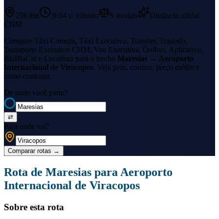
256 km
3h54
c/ trânsito
9
modais
Distância oficial
CHM
Compare Táxi Comum, Táxi Executivo, Transfer, Traslado,
Transporte Executivo CHM, Van Executiva, Ônibus, Aplicativo,
BlaBlaCar e Locadora para o trecho
Maresias
→
Aeroporto
Internacional de Viracopos
. Veja prós, contras, preço médio e
como contratar.
De onde você parte?
⇄
Para onde vai?
Comparar rotas
→
Rota de
Maresias
para
Aeroporto
Internacional de Viracopos
Sobre esta rota