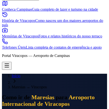
Conheça Campinas
Guia completo de lazer e turismo na cidade
História de Viracopos
Como nasceu um dos maiores aeroportos do
país
Memórias de Viracopos
Fotos e relatos históricos do nosso terraço
Telefones Úteis
Lista completa de contatos de emergência e apoio
Portal Viracopos — Aeroporto de Campinas
Início
Maresias
→
Viracopos
Como ir de
Maresias
para
Aeroporto
Internacional de Viracopos