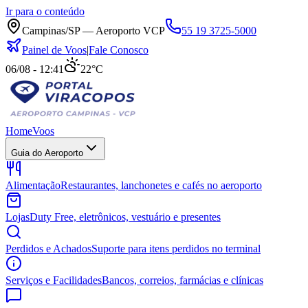
Ir para o conteúdo
Campinas/SP — Aeroporto VCP
55 19 3725-5000
Painel de Voos
|
Fale Conosco
06/08 - 12:41
22°C
Home
Voos
Guia do Aeroporto
Alimentação
Restaurantes, lanchonetes e cafés no aeroporto
Lojas
Duty Free, eletrônicos, vestuário e presentes
Perdidos e Achados
Suporte para itens perdidos no terminal
Serviços e Facilidades
Bancos, correios, farmácias e clínicas