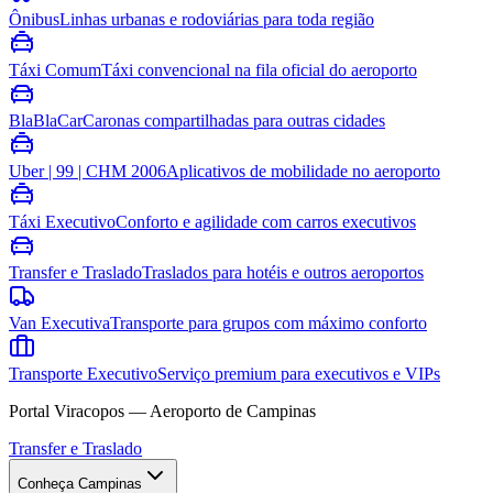
Ônibus
Linhas urbanas e rodoviárias para toda região
Táxi Comum
Táxi convencional na fila oficial do aeroporto
BlaBlaCar
Caronas compartilhadas para outras cidades
Uber | 99 | CHM 2006
Aplicativos de mobilidade no aeroporto
Táxi Executivo
Conforto e agilidade com carros executivos
Transfer e Traslado
Traslados para hotéis e outros aeroportos
Van Executiva
Transporte para grupos com máximo conforto
Transporte Executivo
Serviço premium para executivos e VIPs
Portal Viracopos — Aeroporto de Campinas
Transfer e Traslado
Conheça Campinas