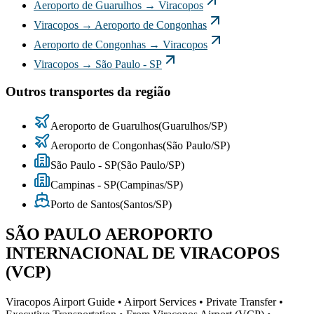
Aeroporto de Guarulhos
→
Viracopos
Viracopos
→
Aeroporto de Congonhas
Aeroporto de Congonhas
→
Viracopos
Viracopos
→
São Paulo - SP
Outros transportes da região
Aeroporto de Guarulhos
(
Guarulhos
/
SP
)
Aeroporto de Congonhas
(
São Paulo
/
SP
)
São Paulo - SP
(
São Paulo
/
SP
)
Campinas - SP
(
Campinas
/
SP
)
Porto de Santos
(
Santos
/
SP
)
SÃO PAULO AEROPORTO
INTERNACIONAL DE VIRACOPOS
(VCP)
Viracopos Airport Guide • Airport Services • Private Transfer •