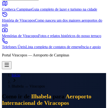
Conheça Campinas
Guia completo de lazer e turismo na cidade
História de Viracopos
Como nasceu um dos maiores aeroportos do
país
Memórias de Viracopos
Fotos e relatos históricos do nosso terraço
Telefones Úteis
Lista completa de contatos de emergência e apoio
Portal Viracopos — Aeroporto de Campinas
Início
Ilhabela
→
Viracopos
Como ir de
Ilhabela
para
Aeroporto
Internacional de Viracopos