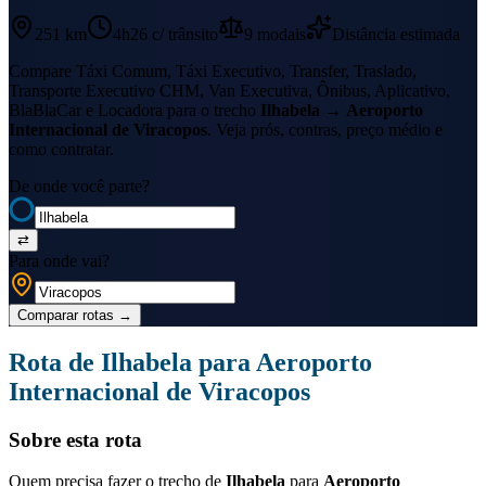
251 km
4h26
c/ trânsito
9
modais
Distância estimada
Compare Táxi Comum, Táxi Executivo, Transfer, Traslado,
Transporte Executivo CHM, Van Executiva, Ônibus, Aplicativo,
BlaBlaCar e Locadora para o trecho
Ilhabela
→
Aeroporto
Internacional de Viracopos
. Veja prós, contras, preço médio e
como contratar.
De onde você parte?
⇄
Para onde vai?
Comparar rotas
→
Rota de
Ilhabela
para
Aeroporto
Internacional de Viracopos
Sobre esta rota
Quem precisa fazer o trecho de
Ilhabela
para
Aeroporto