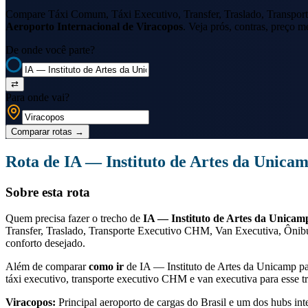
Compare Táxi Comum, Táxi Executivo, Transfer, Traslado, Transport
Aeroporto Internacional de Viracopos
. Veja prós, contras, preço m
De onde você parte?
⇄
Para onde vai?
Comparar rotas
→
Rota de
IA — Instituto de Artes da Unica
Sobre esta rota
Quem precisa fazer o trecho de
IA — Instituto de Artes da Unicam
Transfer, Traslado, Transporte Executivo CHM, Van Executiva, Ônibu
conforto desejado.
Além de comparar
como ir
de
IA — Instituto de Artes da Unicamp
pa
táxi executivo, transporte executivo CHM e van executiva para esse tr
Viracopos
:
Principal aeroporto de cargas do Brasil e um dos hubs int