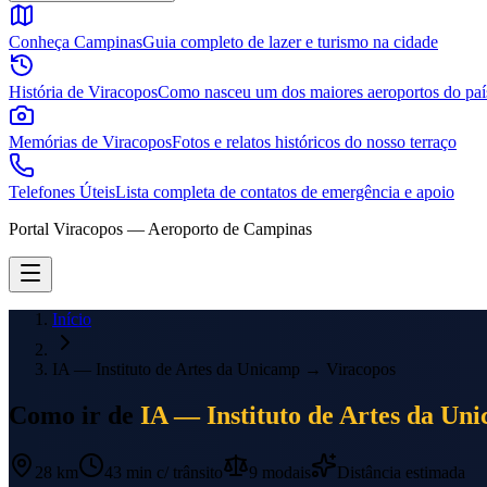
Conheça Campinas
Guia completo de lazer e turismo na cidade
História de Viracopos
Como nasceu um dos maiores aeroportos do paí
Memórias de Viracopos
Fotos e relatos históricos do nosso terraço
Telefones Úteis
Lista completa de contatos de emergência e apoio
Portal Viracopos — Aeroporto de Campinas
Início
IA — Instituto de Artes da Unicamp
→
Viracopos
Como ir de
IA — Instituto de Artes da Un
28 km
43 min
c/ trânsito
9
modais
Distância estimada