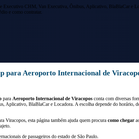
e Executivo CHM, Van Executiva, Ônibus, Aplicativo, BlaBlaCar e Lo
édio e como contratar.
mp
para
Aeroporto Internacional de Viracop
p
para
Aeroporto Internacional de Viracopos
conta com diversas fo
s, Aplicativo, BlaBlaCar e Locadora. A escolha depende do horário, 
ra
Viracopos
, esta página também ajuda quem procura
como chegar
ao
ajeto.
ernacionais de passageiros do estado de São Paulo.