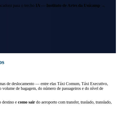
cadora para o trecho
IA — Instituto de Artes da Unicamp
→
os
rmas de deslocamento — entre elas Táxi Comum, Táxi Executivo,
do volume de bagagem, do número de passageiros e do nível de
 destino e
como sair
do aeroporto com transfer, traslado, translado,