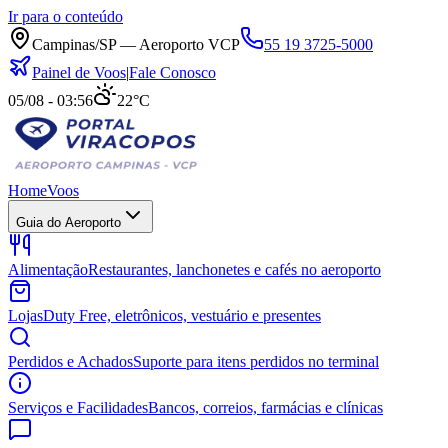
Ir para o conteúdo
Campinas/SP — Aeroporto VCP
55 19 3725-5000
Painel de Voos
|
Fale Conosco
05/08 - 03:56
22°C
Home
Voos
Guia do Aeroporto
Alimentação
Restaurantes, lanchonetes e cafés no aeroporto
Lojas
Duty Free, eletrônicos, vestuário e presentes
Perdidos e Achados
Suporte para itens perdidos no terminal
Serviços e Facilidades
Bancos, correios, farmácias e clínicas