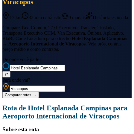
Viracopos
17 km
32 min
c/ trânsito
9
modais
Distância estimada
Compare Táxi Comum, Táxi Executivo, Transfer, Traslado,
Transporte Executivo CHM, Van Executiva, Ônibus, Aplicativo,
BlaBlaCar e Locadora para o trecho
Hotel Esplanada Campinas
→
Aeroporto Internacional de Viracopos
. Veja prós, contras,
preço médio e como contratar.
De onde você parte?
⇄
Para onde vai?
Comparar rotas
→
Rota de
Hotel Esplanada Campinas
para
Aeroporto Internacional de Viracopos
Sobre esta rota