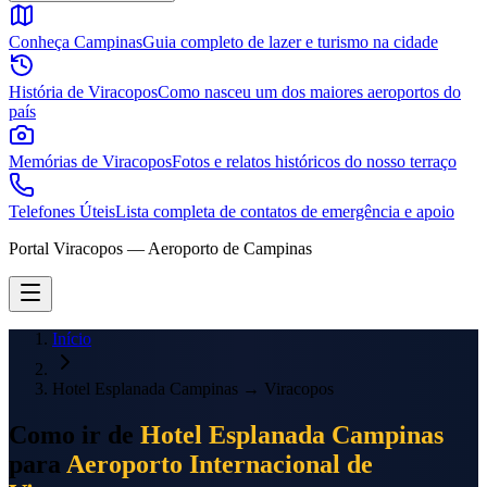
Conheça Campinas
Guia completo de lazer e turismo na cidade
História de Viracopos
Como nasceu um dos maiores aeroportos do
país
Memórias de Viracopos
Fotos e relatos históricos do nosso terraço
Telefones Úteis
Lista completa de contatos de emergência e apoio
Portal Viracopos — Aeroporto de Campinas
Início
Hotel Esplanada Campinas
→
Viracopos
Como ir de
Hotel Esplanada Campinas
para
Aeroporto Internacional de