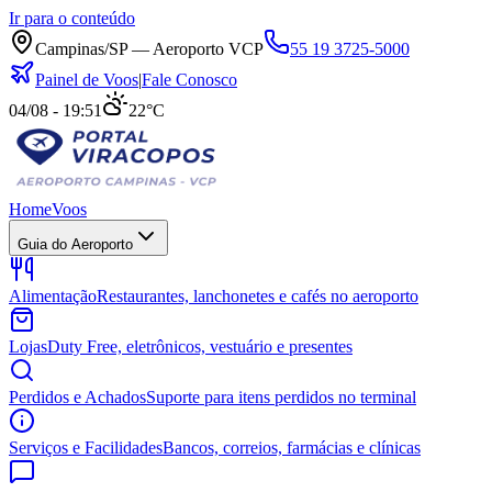
Ir para o conteúdo
Campinas/SP — Aeroporto VCP
55 19 3725-5000
Painel de Voos
|
Fale Conosco
04/08 - 19:51
22°C
Home
Voos
Guia do Aeroporto
Alimentação
Restaurantes, lanchonetes e cafés no aeroporto
Lojas
Duty Free, eletrônicos, vestuário e presentes
Perdidos e Achados
Suporte para itens perdidos no terminal
Serviços e Facilidades
Bancos, correios, farmácias e clínicas