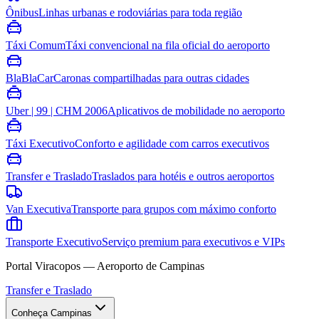
Ônibus
Linhas urbanas e rodoviárias para toda região
Táxi Comum
Táxi convencional na fila oficial do aeroporto
BlaBlaCar
Caronas compartilhadas para outras cidades
Uber | 99 | CHM 2006
Aplicativos de mobilidade no aeroporto
Táxi Executivo
Conforto e agilidade com carros executivos
Transfer e Traslado
Traslados para hotéis e outros aeroportos
Van Executiva
Transporte para grupos com máximo conforto
Transporte Executivo
Serviço premium para executivos e VIPs
Portal Viracopos — Aeroporto de Campinas
Transfer e Traslado
Conheça Campinas