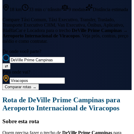
18 km
33 min
c/ trânsito
9
modais
Distância estimada
Compare Táxi Comum, Táxi Executivo, Transfer, Traslado,
Transporte Executivo CHM, Van Executiva, Ônibus, Aplicativo,
BlaBlaCar e Locadora para o trecho
DeVille Prime Campinas
→
Aeroporto Internacional de Viracopos
. Veja prós, contras, preço
médio e como contratar.
De onde você parte?
⇄
Para onde vai?
Comparar rotas
→
Rota de
DeVille Prime Campinas
para
Aeroporto Internacional de Viracopos
Sobre esta rota
Quem precisa fazer o trecho de
DeVille Prime Campinas
para