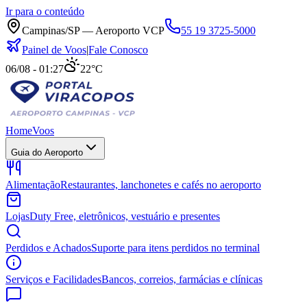
Ir para o conteúdo
Campinas/SP — Aeroporto VCP
55 19 3725-5000
Painel de Voos
|
Fale Conosco
06/08 - 01:27
22°C
Home
Voos
Guia do Aeroporto
Alimentação
Restaurantes, lanchonetes e cafés no aeroporto
Lojas
Duty Free, eletrônicos, vestuário e presentes
Perdidos e Achados
Suporte para itens perdidos no terminal
Serviços e Facilidades
Bancos, correios, farmácias e clínicas