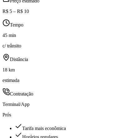
Preço estimado
R$ 5 – R$ 10
Tempo
45 min
c/ trânsito
Distância
18 km
estimada
Contratação
Terminal/App
Prós
Tarifa mais econômica
Horários regulares