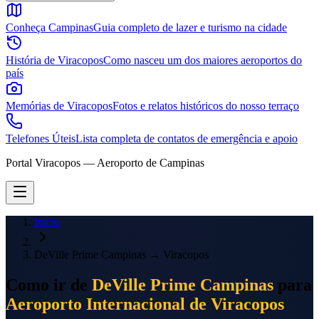
Conheça Campinas
Guia completo de lazer e turismo na cidade
História de Viracopos
Como nasceu um dos maiores aeroportos do
país
Memórias de Viracopos
Fotos e relatos históricos do nosso terraço
Telefones Úteis
Lista completa de contatos de emergência e apoio
Portal Viracopos — Aeroporto de Campinas
Início
DeVille Prime Campinas
→
Viracopos
Como ir de
DeVille Prime Campinas
para
Aeroporto Internacional de Viracopos