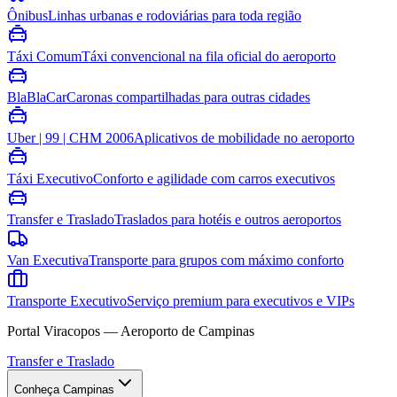
Ônibus
Linhas urbanas e rodoviárias para toda região
Táxi Comum
Táxi convencional na fila oficial do aeroporto
BlaBlaCar
Caronas compartilhadas para outras cidades
Uber | 99 | CHM 2006
Aplicativos de mobilidade no aeroporto
Táxi Executivo
Conforto e agilidade com carros executivos
Transfer e Traslado
Traslados para hotéis e outros aeroportos
Van Executiva
Transporte para grupos com máximo conforto
Transporte Executivo
Serviço premium para executivos e VIPs
Portal Viracopos — Aeroporto de Campinas
Transfer e Traslado
Conheça Campinas