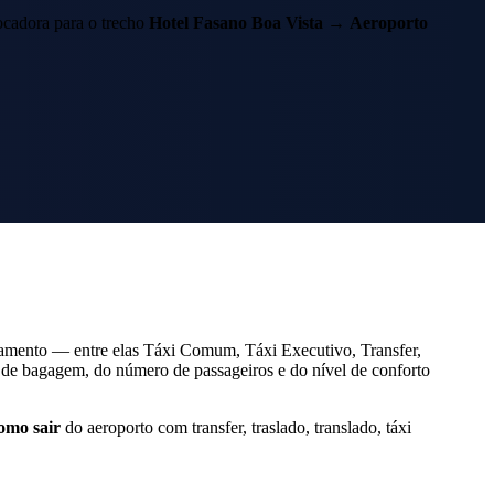
cadora para o trecho
Hotel Fasano Boa Vista
→
Aeroporto
amento — entre elas Táxi Comum, Táxi Executivo, Transfer,
de bagagem, do número de passageiros e do nível de conforto
omo sair
do aeroporto com transfer, traslado, translado, táxi