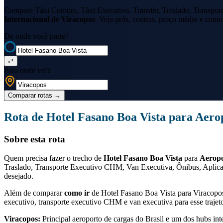
Compare Táxi Comum, Táxi Executivo, Transfer, Traslado, Transport
Internacional de Viracopos
. Veja prós, contras, preço médio e como 
De onde você parte?
⇄
Para onde vai?
Comparar rotas
→
Rota de
Hotel Fasano Boa Vista
para
Aerop
Sobre esta rota
Quem precisa fazer o trecho de
Hotel Fasano Boa Vista
para
Aeropo
Traslado, Transporte Executivo CHM, Van Executiva, Ônibus, Aplicat
desejado.
Além de comparar
como ir
de
Hotel Fasano Boa Vista
para
Viracopo
executivo, transporte executivo CHM e van executiva para esse trajet
Viracopos
:
Principal aeroporto de cargas do Brasil e um dos hubs int