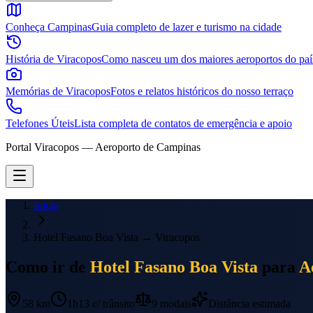
Conheça Campinas
Guia completo de lazer e turismo na cidade
História de Viracopos
Como nasceu um dos maiores aeroportos do paí
Memórias de Viracopos
Fotos e relatos históricos do nosso terraço
Telefones Úteis
Lista completa de contatos de emergência e apoio
Portal Viracopos — Aeroporto de Campinas
Início
Hotel Fasano Boa Vista
→
Viracopos
Como ir de
Hotel Fasano Boa Vista
para
A
58 km
1h13
c/ trânsito
9
modais
Distância estimada