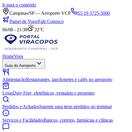
Ir para o conteúdo
Campinas/SP — Aeroporto VCP
55 19 3725-5000
Painel de Voos
|
Fale Conosco
06/08 - 21:38
22°C
Home
Voos
Guia do Aeroporto
Alimentação
Restaurantes, lanchonetes e cafés no aeroporto
Lojas
Duty Free, eletrônicos, vestuário e presentes
Perdidos e Achados
Suporte para itens perdidos no terminal
Serviços e Facilidades
Bancos, correios, farmácias e clínicas