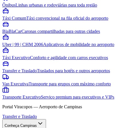
Ônibus
Linhas urbanas e rodoviárias para toda região
Táxi Comum
Táxi convencional na fila oficial do aeroporto
BlaBlaCar
Caronas compartilhadas para outras cidades
Uber | 99 | CHM 2006
Aplicativos de mobilidade no aeroporto
Táxi Executivo
Conforto e agilidade com carros executivos
Transfer e Traslado
Traslados para hotéis e outros aeroportos
Van Executiva
Transporte para grupos com máximo conforto
Transporte Executivo
Serviço premium para executivos e VIPs
Portal Viracopos — Aeroporto de Campinas
Transfer e Traslado
Conheça Campinas