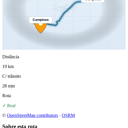
Campinas
Distância
19 km
C/ trânsito
28 min
Rota
✓ Real
©
OpenStreetMap contributors
·
OSRM
Sobre esta rota