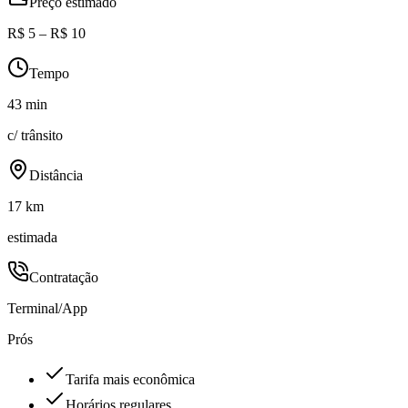
Preço estimado
R$ 5 – R$ 10
Tempo
43 min
c/ trânsito
Distância
17 km
estimada
Contratação
Terminal/App
Prós
Tarifa mais econômica
Horários regulares