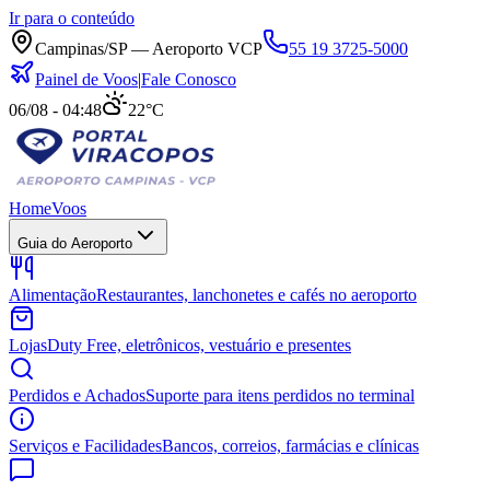
Ir para o conteúdo
Campinas/SP — Aeroporto VCP
55 19 3725-5000
Painel de Voos
|
Fale Conosco
06/08 - 04:48
22°C
Home
Voos
Guia do Aeroporto
Alimentação
Restaurantes, lanchonetes e cafés no aeroporto
Lojas
Duty Free, eletrônicos, vestuário e presentes
Perdidos e Achados
Suporte para itens perdidos no terminal
Serviços e Facilidades
Bancos, correios, farmácias e clínicas