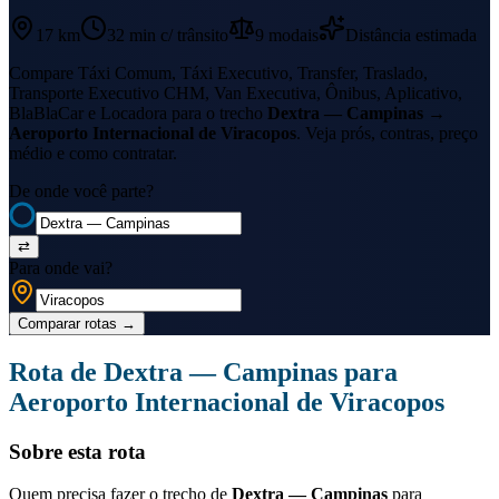
17 km
32 min
c/ trânsito
9
modais
Distância estimada
Compare Táxi Comum, Táxi Executivo, Transfer, Traslado,
Transporte Executivo CHM, Van Executiva, Ônibus, Aplicativo,
BlaBlaCar e Locadora para o trecho
Dextra — Campinas
→
Aeroporto Internacional de Viracopos
. Veja prós, contras, preço
médio e como contratar.
De onde você parte?
⇄
Para onde vai?
Comparar rotas
→
Rota de
Dextra — Campinas
para
Aeroporto Internacional de Viracopos
Sobre esta rota
Quem precisa fazer o trecho de
Dextra — Campinas
para