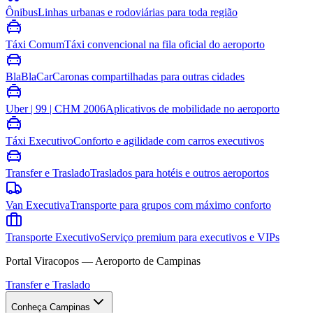
Ônibus
Linhas urbanas e rodoviárias para toda região
Táxi Comum
Táxi convencional na fila oficial do aeroporto
BlaBlaCar
Caronas compartilhadas para outras cidades
Uber | 99 | CHM 2006
Aplicativos de mobilidade no aeroporto
Táxi Executivo
Conforto e agilidade com carros executivos
Transfer e Traslado
Traslados para hotéis e outros aeroportos
Van Executiva
Transporte para grupos com máximo conforto
Transporte Executivo
Serviço premium para executivos e VIPs
Portal Viracopos — Aeroporto de Campinas
Transfer e Traslado
Conheça Campinas