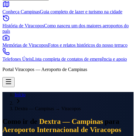
Conheça Campinas
Guia completo de lazer e turismo na cidade
História de Viracopos
Como nasceu um dos maiores aeroportos do
país
Memórias de Viracopos
Fotos e relatos históricos do nosso terraço
Telefones Úteis
Lista completa de contatos de emergência e apoio
Portal Viracopos — Aeroporto de Campinas
Início
Dextra — Campinas
→
Viracopos
Como ir de
Dextra — Campinas
para
Aeroporto Internacional de Viracopos