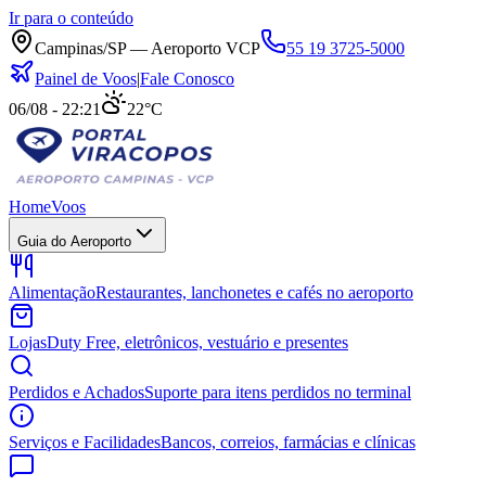
Ir para o conteúdo
Campinas/SP — Aeroporto VCP
55 19 3725-5000
Painel de Voos
|
Fale Conosco
06/08 - 22:21
22°C
Home
Voos
Guia do Aeroporto
Alimentação
Restaurantes, lanchonetes e cafés no aeroporto
Lojas
Duty Free, eletrônicos, vestuário e presentes
Perdidos e Achados
Suporte para itens perdidos no terminal
Serviços e Facilidades
Bancos, correios, farmácias e clínicas