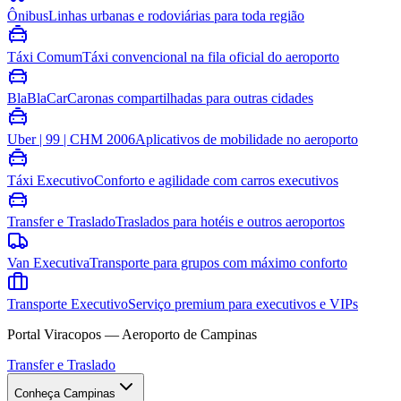
Ônibus
Linhas urbanas e rodoviárias para toda região
Táxi Comum
Táxi convencional na fila oficial do aeroporto
BlaBlaCar
Caronas compartilhadas para outras cidades
Uber | 99 | CHM 2006
Aplicativos de mobilidade no aeroporto
Táxi Executivo
Conforto e agilidade com carros executivos
Transfer e Traslado
Traslados para hotéis e outros aeroportos
Van Executiva
Transporte para grupos com máximo conforto
Transporte Executivo
Serviço premium para executivos e VIPs
Portal Viracopos — Aeroporto de Campinas
Transfer e Traslado
Conheça Campinas