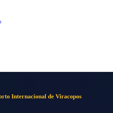
s
rto Internacional de Viracopos
M