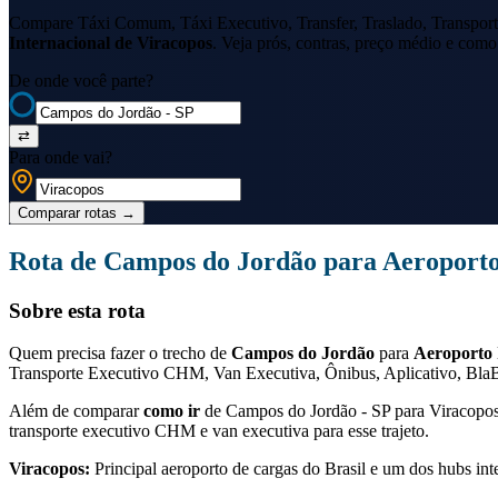
Compare Táxi Comum, Táxi Executivo, Transfer, Traslado, Transport
Internacional de Viracopos
. Veja prós, contras, preço médio e como 
De onde você parte?
⇄
Para onde vai?
Comparar rotas
→
Rota de
Campos do Jordão
para
Aeroporto
Sobre esta rota
Quem precisa fazer o trecho de
Campos do Jordão
para
Aeroporto 
Transporte Executivo CHM, Van Executiva, Ônibus, Aplicativo, BlaBl
Além de comparar
como ir
de
Campos do Jordão - SP
para
Viracopo
transporte executivo CHM e van executiva para esse trajeto.
Viracopos
:
Principal aeroporto de cargas do Brasil e um dos hubs int