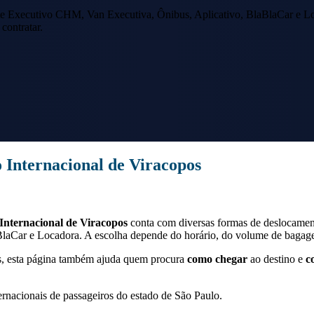
e Executivo CHM, Van Executiva, Ônibus, Aplicativo, BlaBlaCar e Lo
contratar.
 Internacional de Viracopos
Internacional de Viracopos
conta com diversas formas de deslocamen
aCar e Locadora. A escolha depende do horário, do volume de bagagem
s
, esta página também ajuda quem procura
como chegar
ao destino e
c
ernacionais de passageiros do estado de São Paulo.