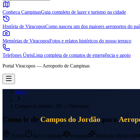
Conheça Campinas
Guia completo de lazer e turismo na cidade
História de Viracopos
Como nasceu um dos maiores aeroportos do paí
Memórias de Viracopos
Fotos e relatos históricos do nosso terraço
Telefones Úteis
Lista completa de contatos de emergência e apoio
Portal Viracopos — Aeroporto de Campinas
Início
Campos do Jordão - SP
→
Viracopos
Como ir de
Campos do Jordão
para
Aeropo
253 km
3h21
c/ trânsito
9
modais
Distância oficial CH