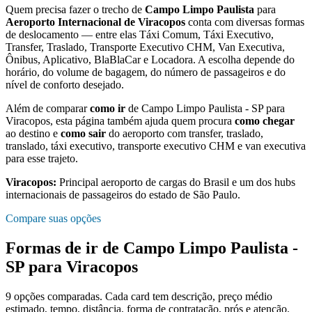
Quem precisa fazer o trecho de
Campo Limpo Paulista
para
Aeroporto Internacional de Viracopos
conta com diversas formas
de deslocamento — entre elas Táxi Comum, Táxi Executivo,
Transfer, Traslado, Transporte Executivo CHM, Van Executiva,
Ônibus, Aplicativo, BlaBlaCar e Locadora. A escolha depende do
horário, do volume de bagagem, do número de passageiros e do
nível de conforto desejado.
Além de comparar
como ir
de
Campo Limpo Paulista - SP
para
Viracopos
, esta página também ajuda quem procura
como chegar
ao destino e
como sair
do aeroporto com transfer, traslado,
translado, táxi executivo, transporte executivo CHM e van executiva
para esse trajeto.
Viracopos
:
Principal aeroporto de cargas do Brasil e um dos hubs
internacionais de passageiros do estado de São Paulo.
Compare suas opções
Formas de ir de
Campo Limpo Paulista -
SP
para
Viracopos
9
opções comparadas. Cada card tem descrição, preço médio
estimado, tempo, distância, forma de contratação, prós e atenção.