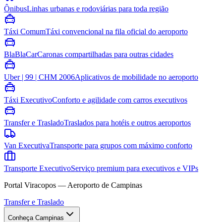
Ônibus
Linhas urbanas e rodoviárias para toda região
Táxi Comum
Táxi convencional na fila oficial do aeroporto
BlaBlaCar
Caronas compartilhadas para outras cidades
Uber | 99 | CHM 2006
Aplicativos de mobilidade no aeroporto
Táxi Executivo
Conforto e agilidade com carros executivos
Transfer e Traslado
Traslados para hotéis e outros aeroportos
Van Executiva
Transporte para grupos com máximo conforto
Transporte Executivo
Serviço premium para executivos e VIPs
Portal Viracopos — Aeroporto de Campinas
Transfer e Traslado
Conheça Campinas