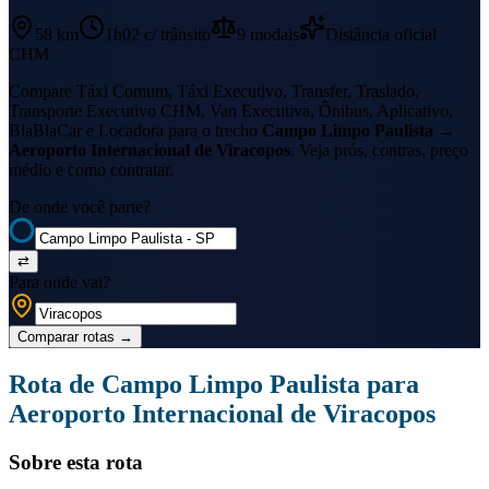
58 km
1h02
c/ trânsito
9
modais
Distância oficial
CHM
Compare Táxi Comum, Táxi Executivo, Transfer, Traslado,
Transporte Executivo CHM, Van Executiva, Ônibus, Aplicativo,
BlaBlaCar e Locadora para o trecho
Campo Limpo Paulista
→
Aeroporto Internacional de Viracopos
. Veja prós, contras, preço
médio e como contratar.
De onde você parte?
⇄
Para onde vai?
Comparar rotas
→
Rota de
Campo Limpo Paulista
para
Aeroporto Internacional de Viracopos
Sobre esta rota