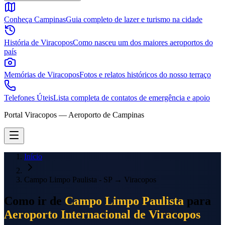
Conheça Campinas
Guia completo de lazer e turismo na cidade
História de Viracopos
Como nasceu um dos maiores aeroportos do
país
Memórias de Viracopos
Fotos e relatos históricos do nosso terraço
Telefones Úteis
Lista completa de contatos de emergência e apoio
Portal Viracopos — Aeroporto de Campinas
Início
Campo Limpo Paulista - SP
→
Viracopos
Como ir de
Campo Limpo Paulista
para
Aeroporto Internacional de Viracopos