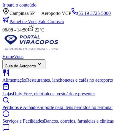
Ir para o conteúdo
Campinas/SP — Aeroporto VCP
55 19 3725-5000
Painel de Voos
|
Fale Conosco
06/08 - 14:50
22°C
Home
Voos
Guia do Aeroporto
Alimentação
Restaurantes, lanchonetes e cafés no aeroporto
Lojas
Duty Free, eletrônicos, vestuário e presentes
Perdidos e Achados
Suporte para itens perdidos no terminal
Serviços e Facilidades
Bancos, correios, farmácias e clínicas