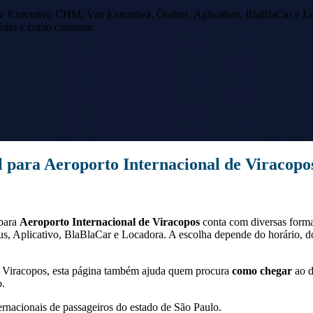
e Executivo CHM, Van Executiva, Ônibus, Aplicativo, BlaBlaCar e Lo
édio e como contratar.
l
para
Aeroporto Internacional de Viracopo
para
Aeroporto Internacional de Viracopos
conta com diversas form
s, Aplicativo, BlaBlaCar e Locadora. A escolha depende do horário, 
Viracopos
, esta página também ajuda quem procura
como chegar
ao d
o.
ernacionais de passageiros do estado de São Paulo.