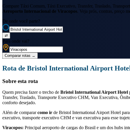
Compare Táxi Comum, Táxi Executivo, Transfer, Traslado, Transport
Aeroporto Internacional de Viracopos
. Veja prós, contras, preço m
De onde você parte?
⇄
Para onde vai?
Comparar rotas
→
Rota de
Bristol International Airport Hote
Sobre esta rota
Quem precisa fazer o trecho de
Bristol International Airport Hotel
Transfer, Traslado, Transporte Executivo CHM, Van Executiva, Ônibu
conforto desejado.
Além de comparar
como ir
de
Bristol International Airport Hotel
para
executivo, transporte executivo CHM e van executiva para esse trajet
Viracopos
:
Principal aeroporto de cargas do Brasil e um dos hubs int