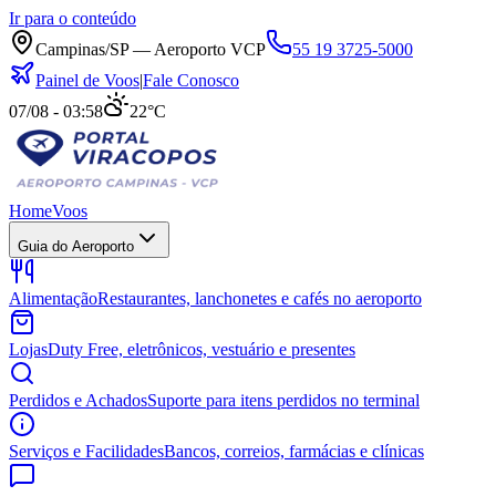
Ir para o conteúdo
Campinas/SP — Aeroporto VCP
55 19 3725-5000
Painel de Voos
|
Fale Conosco
07/08 - 03:58
22°C
Home
Voos
Guia do Aeroporto
Alimentação
Restaurantes, lanchonetes e cafés no aeroporto
Lojas
Duty Free, eletrônicos, vestuário e presentes
Perdidos e Achados
Suporte para itens perdidos no terminal
Serviços e Facilidades
Bancos, correios, farmácias e clínicas