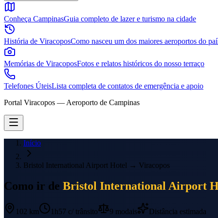
Conheça Campinas
Guia completo de lazer e turismo na cidade
História de Viracopos
Como nasceu um dos maiores aeroportos do paí
Memórias de Viracopos
Fotos e relatos históricos do nosso terraço
Telefones Úteis
Lista completa de contatos de emergência e apoio
Portal Viracopos — Aeroporto de Campinas
Início
Bristol International Airport Hotel
→
Viracopos
Como ir de
Bristol International Airport H
102 km
1h57
c/ trânsito
9
modais
Distância estimada