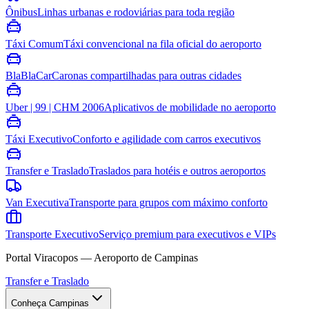
Ônibus
Linhas urbanas e rodoviárias para toda região
Táxi Comum
Táxi convencional na fila oficial do aeroporto
BlaBlaCar
Caronas compartilhadas para outras cidades
Uber | 99 | CHM 2006
Aplicativos de mobilidade no aeroporto
Táxi Executivo
Conforto e agilidade com carros executivos
Transfer e Traslado
Traslados para hotéis e outros aeroportos
Van Executiva
Transporte para grupos com máximo conforto
Transporte Executivo
Serviço premium para executivos e VIPs
Portal Viracopos — Aeroporto de Campinas
Transfer e Traslado
Conheça Campinas