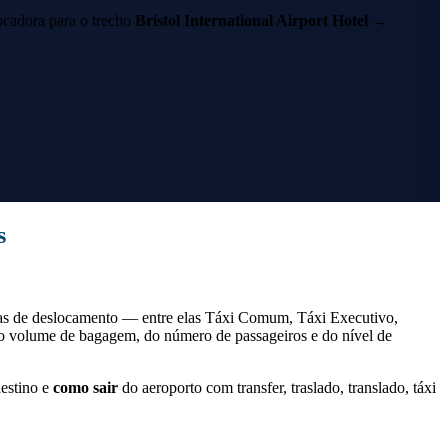
cadora para o trecho
Bristol International Airport Hotel
→
s
as de deslocamento — entre elas Táxi Comum, Táxi Executivo,
do volume de bagagem, do número de passageiros e do nível de
estino e
como sair
do aeroporto com transfer, traslado, translado, táxi