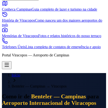
Conheça Campinas
Guia completo de lazer e turismo na cidade
História de Viracopos
Como nasceu um dos maiores aeroportos do
país
Memórias de Viracopos
Fotos e relatos históricos do nosso terraço
Telefones Úteis
Lista completa de contatos de emergência e apoio
Portal Viracopos — Aeroporto de Campinas
Início
Benteler — Campinas
→
Viracopos
Como ir de
Benteler — Campinas
para
Aeroporto Internacional de Viracopos