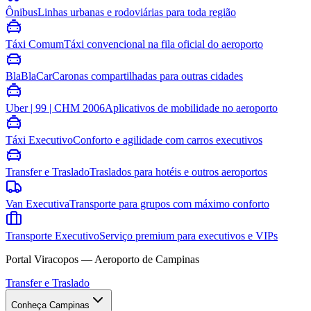
Ônibus
Linhas urbanas e rodoviárias para toda região
Táxi Comum
Táxi convencional na fila oficial do aeroporto
BlaBlaCar
Caronas compartilhadas para outras cidades
Uber | 99 | CHM 2006
Aplicativos de mobilidade no aeroporto
Táxi Executivo
Conforto e agilidade com carros executivos
Transfer e Traslado
Traslados para hotéis e outros aeroportos
Van Executiva
Transporte para grupos com máximo conforto
Transporte Executivo
Serviço premium para executivos e VIPs
Portal Viracopos — Aeroporto de Campinas
Transfer e Traslado
Conheça Campinas