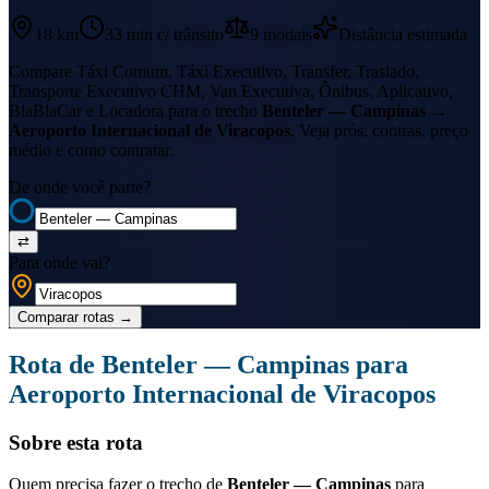
18 km
33 min
c/ trânsito
9
modais
Distância estimada
Compare Táxi Comum, Táxi Executivo, Transfer, Traslado,
Transporte Executivo CHM, Van Executiva, Ônibus, Aplicativo,
BlaBlaCar e Locadora para o trecho
Benteler — Campinas
→
Aeroporto Internacional de Viracopos
. Veja prós, contras, preço
médio e como contratar.
De onde você parte?
⇄
Para onde vai?
Comparar rotas
→
Rota de
Benteler — Campinas
para
Aeroporto Internacional de Viracopos
Sobre esta rota
Quem precisa fazer o trecho de
Benteler — Campinas
para