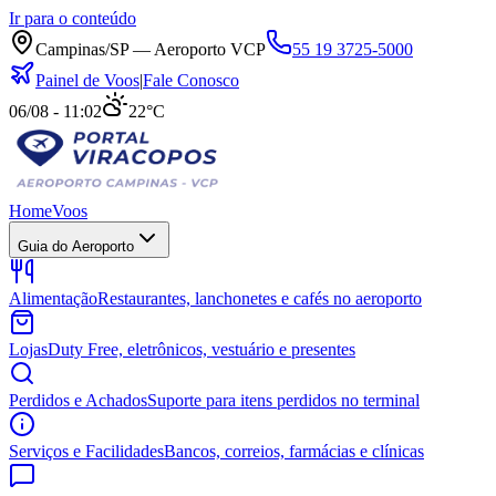
Ir para o conteúdo
Campinas/SP — Aeroporto VCP
55 19 3725-5000
Painel de Voos
|
Fale Conosco
06/08 - 11:02
22°C
Home
Voos
Guia do Aeroporto
Alimentação
Restaurantes, lanchonetes e cafés no aeroporto
Lojas
Duty Free, eletrônicos, vestuário e presentes
Perdidos e Achados
Suporte para itens perdidos no terminal
Serviços e Facilidades
Bancos, correios, farmácias e clínicas