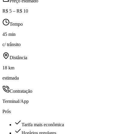
Preço estimado
R$ 5 – R$ 10
Tempo
45 min
c/ trânsito
Distância
18 km
estimada
Contratação
Terminal/App
Prós
Tarifa mais econômica
Horários regulares