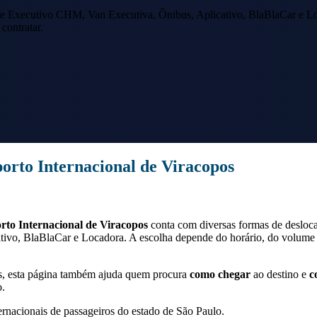
e Executivo CHM, Van Executiva, Ônibus, Aplicativo, BlaBlaCar e Lo
contratar.
orto Internacional de Viracopos
rto Internacional de Viracopos
conta com diversas formas de desloc
ivo, BlaBlaCar e Locadora. A escolha depende do horário, do volume 
s
, esta página também ajuda quem procura
como chegar
ao destino e
c
o.
ernacionais de passageiros do estado de São Paulo.