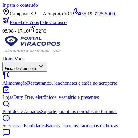
Ir para o conteúdo
Campinas/SP — Aeroporto VCP
55 19 3725-5000
Painel de Voos
|
Fale Conosco
05/08 - 17:10
22°C
Home
Voos
Guia do Aeroporto
Alimentação
Restaurantes, lanchonetes e cafés no aeroporto
Lojas
Duty Free, eletrônicos, vestuário e presentes
Perdidos e Achados
Suporte para itens perdidos no terminal
Serviços e Facilidades
Bancos, correios, farmácias e clínicas