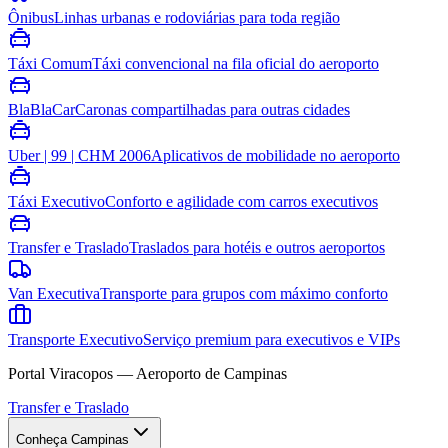
Ônibus
Linhas urbanas e rodoviárias para toda região
Táxi Comum
Táxi convencional na fila oficial do aeroporto
BlaBlaCar
Caronas compartilhadas para outras cidades
Uber | 99 | CHM 2006
Aplicativos de mobilidade no aeroporto
Táxi Executivo
Conforto e agilidade com carros executivos
Transfer e Traslado
Traslados para hotéis e outros aeroportos
Van Executiva
Transporte para grupos com máximo conforto
Transporte Executivo
Serviço premium para executivos e VIPs
Portal Viracopos — Aeroporto de Campinas
Transfer e Traslado
Conheça Campinas