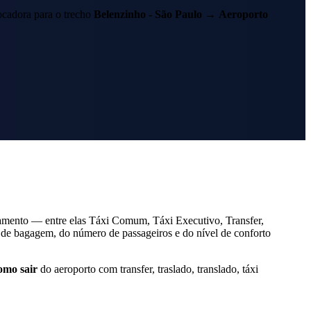
cadora para o trecho
Belenzinho - São Paulo
→
Aeroporto
amento — entre elas Táxi Comum, Táxi Executivo, Transfer,
de bagagem, do número de passageiros e do nível de conforto
omo sair
do aeroporto com transfer, traslado, translado, táxi