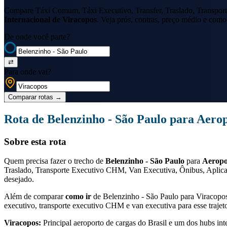
Compare Táxi Comum, Táxi Executivo, Transfer, Traslado, Transport
Internacional de Viracopos
. Veja prós, contras, preço médio e como 
De onde você parte?
⇄
Para onde vai?
Comparar rotas
→
Rota de
Belenzinho - São Paulo
para
Aerop
Sobre esta rota
Quem precisa fazer o trecho de
Belenzinho - São Paulo
para
Aeropo
Traslado, Transporte Executivo CHM, Van Executiva, Ônibus, Aplicat
desejado.
Além de comparar
como ir
de
Belenzinho - São Paulo
para
Viracopo
executivo, transporte executivo CHM e van executiva para esse trajet
Viracopos
:
Principal aeroporto de cargas do Brasil e um dos hubs int