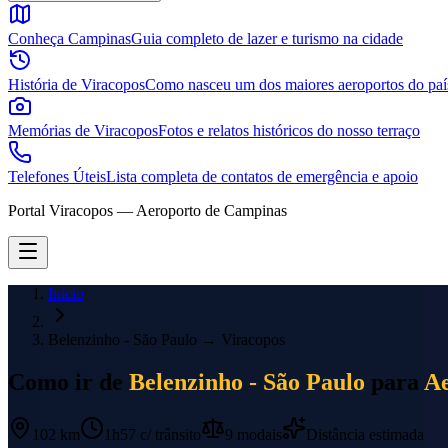
Conheça Campinas
Guia completo de lazer e turismo na cidade
História de Viracopos
Como nasceu um dos maiores aeroportos do paí
Memórias de Viracopos
Fotos e relatos históricos do nosso terraço
Telefones Úteis
Lista completa de contatos de emergência e apoio
Portal Viracopos — Aeroporto de Campinas
Início
Belenzinho - São Paulo
→
Viracopos
Como ir de
Belenzinho - São Paulo
para
Ae
102 km
1h57
c/ trânsito
9
modais
Distância estimada