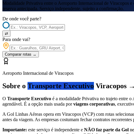
Modalidade Privativa entre o Aeroporto Internacional de Viracopos e
reserva antecipada. Serviço independente, sujeito a confirmação.
De onde você parte?
⇄
Para onde vai?
Comparar rotas
→
Aeroporto Internacional de Viracopos
Sobre o
Transporte Executivo
Viracopos 
O
Transporte Executivo
é a modalidade Privativa no trajeto entre o
agendável. É a opção mais usada por
viagens corporativas
, executi
A Gol Linhas Aéreas opera em Viracopos (VCP) com rotas selecionada
antes da viagem. As empresas costumam fechar contratos recorrentes pa
Importante:
este serviço é independente e
NÃO faz parte da Gol
ne