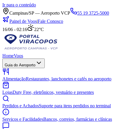
Ir para o conteúdo
Campinas/SP — Aeroporto VCP
55 19 3725-5000
Painel de Voos
|
Fale Conosco
16/06 - 02:16
22°C
Home
Voos
Guia do Aeroporto
Alimentação
Restaurantes, lanchonetes e cafés no aeroporto
Lojas
Duty Free, eletrônicos, vestuário e presentes
Perdidos e Achados
Suporte para itens perdidos no terminal
Serviços e Facilidades
Bancos, correios, farmácias e clínicas