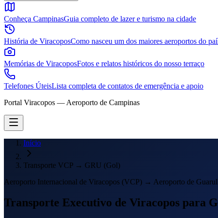
Conheça Campinas
Guia completo de lazer e turismo na cidade
História de Viracopos
Como nasceu um dos maiores aeroportos do paí
Memórias de Viracopos
Fotos e relatos históricos do nosso terraço
Telefones Úteis
Lista completa de contatos de emergência e apoio
Portal Viracopos — Aeroporto de Campinas
Início
Transporte VCP → GRU (Gol)
Aeroporto Internacional de Viracopos (VCP) → Aeroporto de Guaru
Transporte Executivo de Viracopos para 