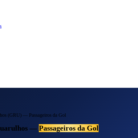
s
lhos (GRU) — Passageiros da Gol
Guarulhos —
Passageiros da Gol