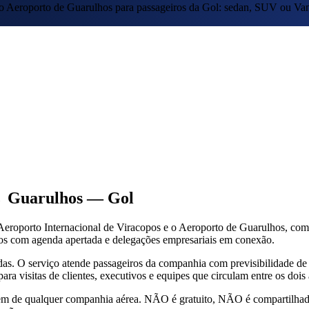
 o Aeroporto de Guarulhos para passageiros da Gol: sedan, SUV ou Van
→ Guarulhos — Gol
 Aeroporto Internacional de Viracopos e o Aeroporto de Guarulhos, com
vos com agenda apertada e delegações empresariais em conexão.
s. O serviço atende passageiros da companhia com previsibilidade de
ra visitas de clientes, executivos e equipes que circulam entre os dois 
m de qualquer companhia aérea. NÃO é gratuito, NÃO é compartilhado