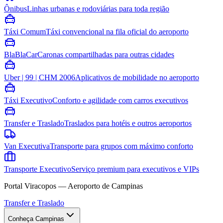
Ônibus
Linhas urbanas e rodoviárias para toda região
Táxi Comum
Táxi convencional na fila oficial do aeroporto
BlaBlaCar
Caronas compartilhadas para outras cidades
Uber | 99 | CHM 2006
Aplicativos de mobilidade no aeroporto
Táxi Executivo
Conforto e agilidade com carros executivos
Transfer e Traslado
Traslados para hotéis e outros aeroportos
Van Executiva
Transporte para grupos com máximo conforto
Transporte Executivo
Serviço premium para executivos e VIPs
Portal Viracopos — Aeroporto de Campinas
Transfer e Traslado
Conheça Campinas