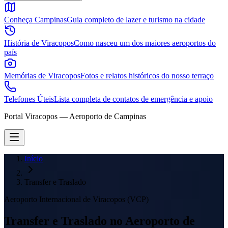
Conheça Campinas
Guia completo de lazer e turismo na cidade
História de Viracopos
Como nasceu um dos maiores aeroportos do
país
Memórias de Viracopos
Fotos e relatos históricos do nosso terraço
Telefones Úteis
Lista completa de contatos de emergência e apoio
Portal Viracopos — Aeroporto de Campinas
Início
Transfer e Traslado
Aeroporto Internacional de Viracopos (VCP)
Transfer e Traslado no Aeroporto de