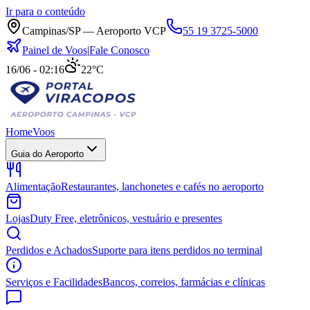
Ir para o conteúdo
Campinas/SP — Aeroporto VCP
55 19 3725-5000
Painel de Voos
|
Fale Conosco
16/06 - 02:16
22°C
Home
Voos
Guia do Aeroporto
Alimentação
Restaurantes, lanchonetes e cafés no aeroporto
Lojas
Duty Free, eletrônicos, vestuário e presentes
Perdidos e Achados
Suporte para itens perdidos no terminal
Serviços e Facilidades
Bancos, correios, farmácias e clínicas