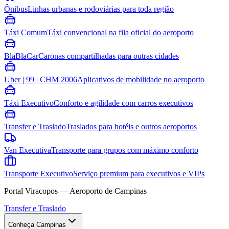
Ônibus
Linhas urbanas e rodoviárias para toda região
Táxi Comum
Táxi convencional na fila oficial do aeroporto
BlaBlaCar
Caronas compartilhadas para outras cidades
Uber | 99 | CHM 2006
Aplicativos de mobilidade no aeroporto
Táxi Executivo
Conforto e agilidade com carros executivos
Transfer e Traslado
Traslados para hotéis e outros aeroportos
Van Executiva
Transporte para grupos com máximo conforto
Transporte Executivo
Serviço premium para executivos e VIPs
Portal Viracopos — Aeroporto de Campinas
Transfer e Traslado
Conheça Campinas