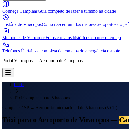
Conheça Campinas
Guia completo de lazer e turismo na cidade
História de Viracopos
Como nasceu um dos maiores aeroportos do paí
Memórias de Viracopos
Fotos e relatos históricos do nosso terraço
Telefones Úteis
Lista completa de contatos de emergência e apoio
Portal Viracopos — Aeroporto de Campinas
Início
Táxi Campinas para Viracopos
Campinas / SP → Aeroporto Internacional de Viracopos (VCP)
Táxi para o Aeroporto de Viracopos —
Ca