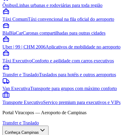
Ônibus
Linhas urbanas e rodoviárias para toda região
Táxi Comum
Táxi convencional na fila oficial do aeroporto
BlaBlaCar
Caronas compartilhadas para outras cidades
Uber | 99 | CHM 2006
Aplicativos de mobilidade no aeroporto
Táxi Executivo
Conforto e agilidade com carros executivos
Transfer e Traslado
Traslados para hotéis e outros aeroportos
Van Executiva
Transporte para grupos com máximo conforto
Transporte Executivo
Serviço premium para executivos e VIPs
Portal Viracopos — Aeroporto de Campinas
Transfer e Traslado
Conheça Campinas