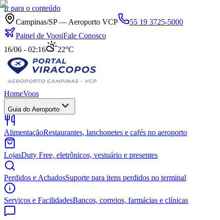
Ir para o conteúdo
Campinas/SP — Aeroporto VCP
55 19 3725-5000
Painel de Voos
|
Fale Conosco
16/06 - 02:16
22°C
Home
Voos
Guia do Aeroporto
Alimentação
Restaurantes, lanchonetes e cafés no aeroporto
Lojas
Duty Free, eletrônicos, vestuário e presentes
Perdidos e Achados
Suporte para itens perdidos no terminal
Serviços e Facilidades
Bancos, correios, farmácias e clínicas