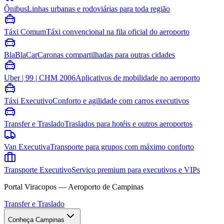
Ônibus
Linhas urbanas e rodoviárias para toda região
Táxi Comum
Táxi convencional na fila oficial do aeroporto
BlaBlaCar
Caronas compartilhadas para outras cidades
Uber | 99 | CHM 2006
Aplicativos de mobilidade no aeroporto
Táxi Executivo
Conforto e agilidade com carros executivos
Transfer e Traslado
Traslados para hotéis e outros aeroportos
Van Executiva
Transporte para grupos com máximo conforto
Transporte Executivo
Serviço premium para executivos e VIPs
Portal Viracopos — Aeroporto de Campinas
Transfer e Traslado
Conheça Campinas