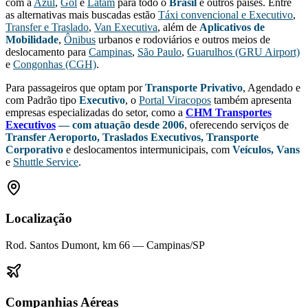
com a
Azul
,
Gol
e
Latam
para todo o
Brasil
e outros países. Entre
as alternativas mais buscadas estão
Táxi convencional e Executivo
,
Transfer e Traslado
,
Van Executiva
,
além de
Aplicativos de
Mobilidade
,
Ônibus
urbanos e rodoviários e outros meios de
deslocamento para
Campinas
,
São Paulo
,
Guarulhos (GRU Airport)
e
Congonhas (CGH)
.
Para passageiros que optam por
Transporte Privativo
, Agendado e
com Padrão tipo
Executivo
, o
Portal Viracopos
também apresenta
empresas especializadas do setor, como a
CHM Transportes
Executivos
— com atuação desde 2006
, oferecendo serviços de
Transfer Aeroporto, Traslados Executivos, Transporte
Corporativo
e deslocamentos intermunicipais, com
Veículos, Vans
e
Shuttle Service
.
Localização
Rod. Santos Dumont, km 66 — Campinas/SP
Companhias Aéreas