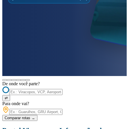
De onde você parte?
⇄
Para onde vai?
Comparar rotas
→