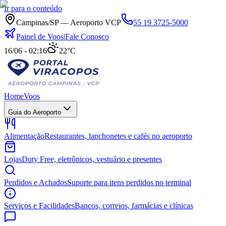
Ir para o conteúdo
Campinas/SP — Aeroporto VCP
55 19 3725-5000
Painel de Voos
|
Fale Conosco
16/06 - 02:16
22°C
Home
Voos
Guia do Aeroporto
Alimentação
Restaurantes, lanchonetes e cafés no aeroporto
Lojas
Duty Free, eletrônicos, vestuário e presentes
Perdidos e Achados
Suporte para itens perdidos no terminal
Serviços e Facilidades
Bancos, correios, farmácias e clínicas